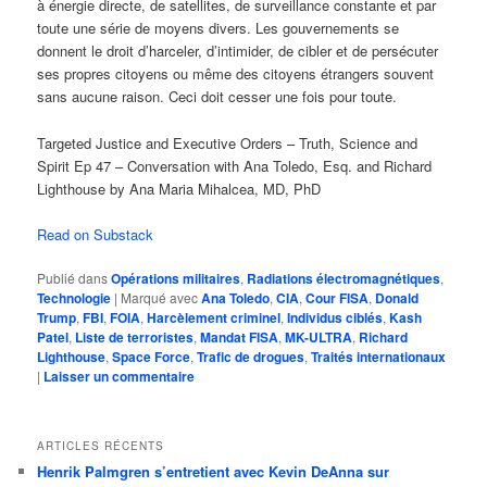
à énergie directe, de satellites, de surveillance constante et par
toute une série de moyens divers. Les gouvernements se
donnent le droit d’harceler, d’intimider, de cibler et de persécuter
ses propres citoyens ou même des citoyens étrangers souvent
sans aucune raison. Ceci doit cesser une fois pour toute.
Targeted Justice and Executive Orders – Truth, Science and
Spirit Ep 47 – Conversation with Ana Toledo, Esq. and Richard
Lighthouse by Ana Maria Mihalcea, MD, PhD
Read on Substack
Publié dans
Opérations militaires
,
Radiations électromagnétiques
,
Technologie
|
Marqué avec
Ana Toledo
,
CIA
,
Cour FISA
,
Donald
Trump
,
FBI
,
FOIA
,
Harcèlement criminel
,
Individus ciblés
,
Kash
Patel
,
Liste de terroristes
,
Mandat FISA
,
MK-ULTRA
,
Richard
Lighthouse
,
Space Force
,
Trafic de drogues
,
Traités internationaux
|
Laisser un commentaire
ARTICLES RÉCENTS
Henrik Palmgren s’entretient avec Kevin DeAnna sur