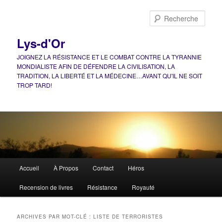
Aller
Aller
au
au
Rech
contenu
contenu
principal
secondaire
Lys-d'Or
JOIGNEZ LA RÉSISTANCE ET LE COMBAT CONTRE LA TYRANNIE
MONDIALISTE AFIN DE DÉFENDRE LA CIVILISATION, LA
TRADITION, LA LIBERTÉ ET LA MÉDECINE…AVANT QU'IL NE SOIT
TROP TARD!
Menu
Accueil
À Propos
Contact
Héros
principal
Recension de livres
Résistance
Royauté
ARCHIVES PAR MOT-CLÉ :
LISTE DE TERRORISTES