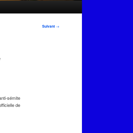
Suivant
→
e
anti-sémite
fficielle de