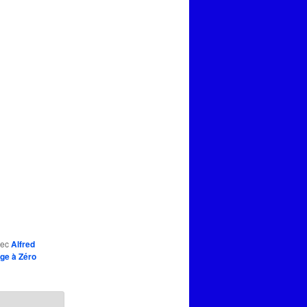
vec
Alfred
age à Zéro