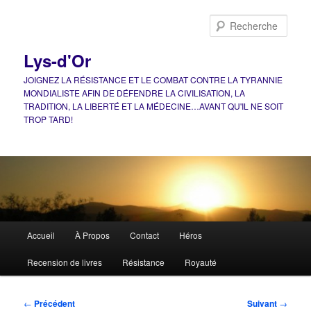
Aller
au
Rech
contenu
principal
Lys-d'Or
JOIGNEZ LA RÉSISTANCE ET LE COMBAT CONTRE LA TYRANNIE
MONDIALISTE AFIN DE DÉFENDRE LA CIVILISATION, LA
TRADITION, LA LIBERTÉ ET LA MÉDECINE…AVANT QU'IL NE SOIT
TROP TARD!
Menu
Accueil
À Propos
Contact
Héros
principal
Recension de livres
Résistance
Royauté
Navigation
←
Précédent
Suivant
→