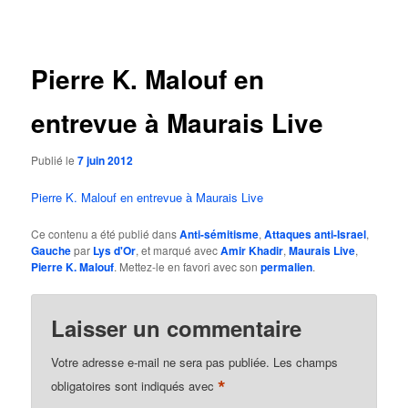
des
articles
Pierre K. Malouf en
entrevue à Maurais Live
Publié le
7 juin 2012
Pierre K. Malouf en entrevue à Maurais Live
Ce contenu a été publié dans
Anti-sémitisme
,
Attaques anti-Israel
,
Gauche
par
Lys d'Or
, et marqué avec
Amir Khadir
,
Maurais Live
,
Pierre K. Malouf
. Mettez-le en favori avec son
permalien
.
Laisser un commentaire
Votre adresse e-mail ne sera pas publiée.
Les champs
*
obligatoires sont indiqués avec