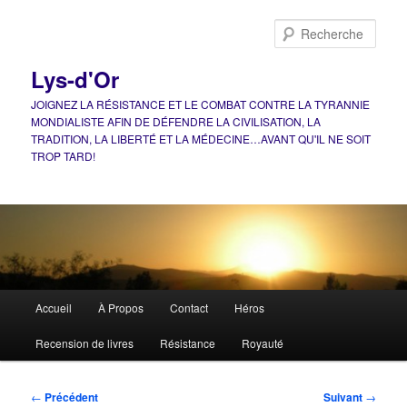
Aller
au
Rech
contenu
principal
Lys-d'Or
JOIGNEZ LA RÉSISTANCE ET LE COMBAT CONTRE LA TYRANNIE
MONDIALISTE AFIN DE DÉFENDRE LA CIVILISATION, LA
TRADITION, LA LIBERTÉ ET LA MÉDECINE…AVANT QU'IL NE SOIT
TROP TARD!
Menu
Accueil
À Propos
Contact
Héros
principal
Recension de livres
Résistance
Royauté
Navigation
←
Précédent
Suivant
→