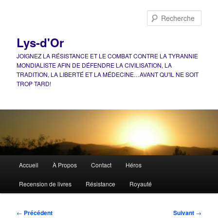
Aller
au
Rech
contenu
principal
Lys-d'Or
JOIGNEZ LA RÉSISTANCE ET LE COMBAT CONTRE LA TYRANNIE
MONDIALISTE AFIN DE DÉFENDRE LA CIVILISATION, LA
TRADITION, LA LIBERTÉ ET LA MÉDECINE…AVANT QU'IL NE SOIT
TROP TARD!
Menu
Accueil
À Propos
Contact
Héros
principal
Recension de livres
Résistance
Royauté
Navigation
←
Précédent
Suivant
→