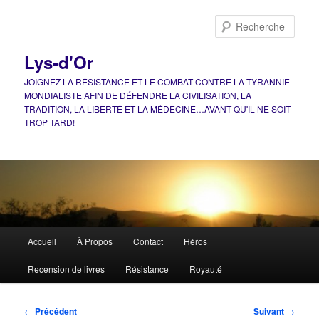
Aller
au
Rech
contenu
principal
Lys-d'Or
JOIGNEZ LA RÉSISTANCE ET LE COMBAT CONTRE LA TYRANNIE
MONDIALISTE AFIN DE DÉFENDRE LA CIVILISATION, LA
TRADITION, LA LIBERTÉ ET LA MÉDECINE…AVANT QU'IL NE SOIT
TROP TARD!
Menu
Accueil
À Propos
Contact
Héros
principal
Recension de livres
Résistance
Royauté
Navigation
←
Précédent
Suivant
→