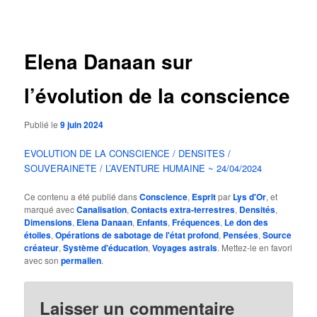
des
articles
Elena Danaan sur
l’évolution de la conscience
Publié le
9 juin 2024
EVOLUTION DE LA CONSCIENCE / DENSITES /
SOUVERAINETE / L’AVENTURE HUMAINE ~ 24/04/2024
Ce contenu a été publié dans
Conscience
,
Esprit
par
Lys d'Or
, et
marqué avec
Canalisation
,
Contacts extra-terrestres
,
Densités
,
Dimensions
,
Elena Danaan
,
Enfants
,
Fréquences
,
Le don des
étoiles
,
Opérations de sabotage de l'état profond
,
Pensées
,
Source
créateur
,
Système d'éducation
,
Voyages astrals
. Mettez-le en favori
avec son
permalien
.
Laisser un commentaire