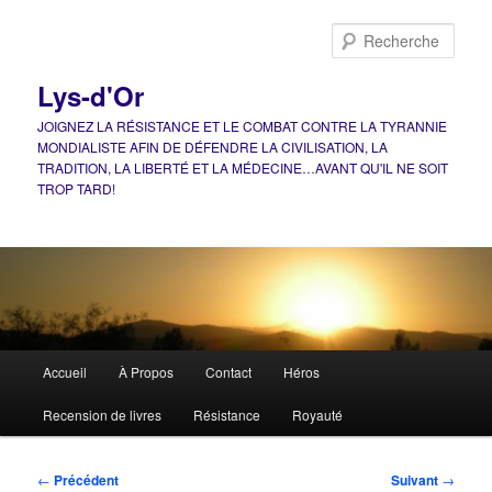
Aller
au
Rech
contenu
principal
Lys-d'Or
JOIGNEZ LA RÉSISTANCE ET LE COMBAT CONTRE LA TYRANNIE
MONDIALISTE AFIN DE DÉFENDRE LA CIVILISATION, LA
TRADITION, LA LIBERTÉ ET LA MÉDECINE…AVANT QU'IL NE SOIT
TROP TARD!
Menu
Accueil
À Propos
Contact
Héros
principal
Recension de livres
Résistance
Royauté
Navigation
←
Précédent
Suivant
→