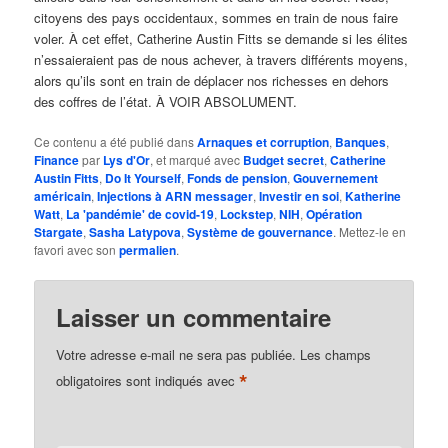
citoyens des pays occidentaux, sommes en train de nous faire
voler. À cet effet, Catherine Austin Fitts se demande si les élites
n’essaieraient pas de nous achever, à travers différents moyens,
alors qu’ils sont en train de déplacer nos richesses en dehors
des coffres de l’état. À VOIR ABSOLUMENT.
Ce contenu a été publié dans
Arnaques et corruption
,
Banques
,
Finance
par
Lys d'Or
, et marqué avec
Budget secret
,
Catherine
Austin Fitts
,
Do It Yourself
,
Fonds de pension
,
Gouvernement
américain
,
Injections à ARN messager
,
Investir en soi
,
Katherine
Watt
,
La 'pandémie' de covid-19
,
Lockstep
,
NIH
,
Opération
Stargate
,
Sasha Latypova
,
Système de gouvernance
. Mettez-le en
favori avec son
permalien
.
Laisser un commentaire
Votre adresse e-mail ne sera pas publiée.
Les champs
*
obligatoires sont indiqués avec