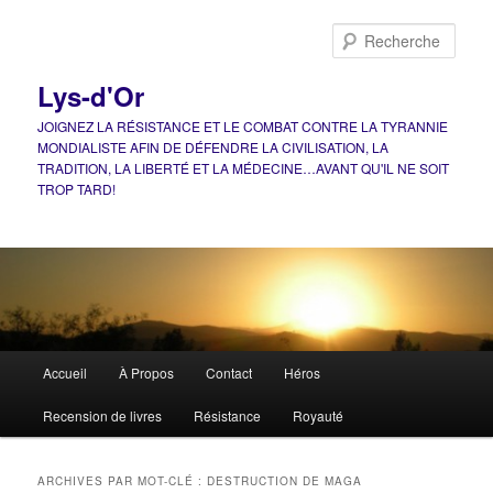
Aller
Aller
au
au
Rech
contenu
contenu
principal
secondaire
Lys-d'Or
JOIGNEZ LA RÉSISTANCE ET LE COMBAT CONTRE LA TYRANNIE
MONDIALISTE AFIN DE DÉFENDRE LA CIVILISATION, LA
TRADITION, LA LIBERTÉ ET LA MÉDECINE…AVANT QU'IL NE SOIT
TROP TARD!
Menu
Accueil
À Propos
Contact
Héros
principal
Recension de livres
Résistance
Royauté
ARCHIVES PAR MOT-CLÉ :
DESTRUCTION DE MAGA