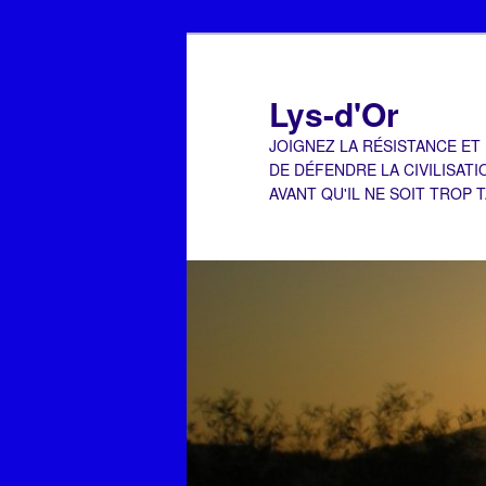
Aller
Aller
au
au
contenu
contenu
Lys-d'Or
principal
secondaire
JOIGNEZ LA RÉSISTANCE ET
DE DÉFENDRE LA CIVILISATI
AVANT QU'IL NE SOIT TROP 