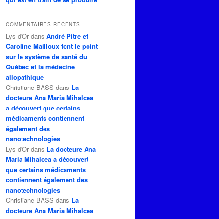
COMMENTAIRES RÉCENTS
Lys d'Or
dans
André Pitre et
Caroline Mailloux font le point
sur le système de santé du
Québec et la médecine
allopathique
Christiane BASS
dans
La
docteure Ana Maria Mihalcea
a découvert que certains
médicaments contiennent
également des
nanotechnologies
Lys d'Or
dans
La docteure Ana
Maria Mihalcea a découvert
que certains médicaments
contiennent également des
nanotechnologies
Christiane BASS
dans
La
docteure Ana Maria Mihalcea