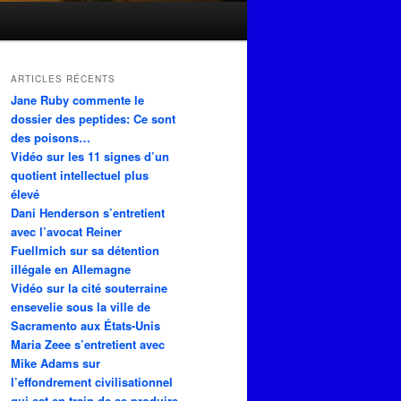
ARTICLES RÉCENTS
Jane Ruby commente le
dossier des peptides: Ce sont
des poisons…
Vidéo sur les 11 signes d’un
quotient intellectuel plus
élevé
Dani Henderson s’entretient
avec l’avocat Reiner
Fuellmich sur sa détention
illégale en Allemagne
Vidéo sur la cité souterraine
ensevelie sous la ville de
Sacramento aux États-Unis
Maria Zeee s’entretient avec
Mike Adams sur
l’effondrement civilisationnel
qui est en train de se produire