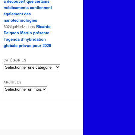
a découvert que certains
médicaments contiennent
également des
nanotechnologies
60GigaHertz
dans
Ricardo
Delgado Martin présente
l’agenda d’hybridation
globale prévue pour 2026
CATÉGORIES
Catégories
ARCHIVES
Archives