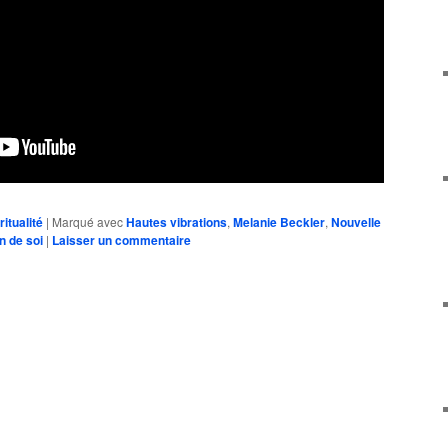
ritualité
|
Marqué avec
Hautes vibrations
,
Melanie Beckler
,
Nouvelle
n de soi
|
Laisser un commentaire