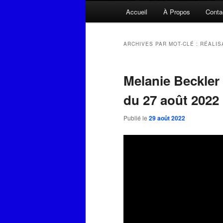
Menu
Accueil
À Propos
Conta
principal
ARCHIVES PAR MOT-CLÉ :
RÉALIS
Melanie Beckler 
du 27 août 2022
Publié le
29 août 2022