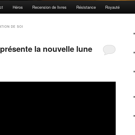
ct
Héros
Recension de livres
Résistance
Royauté
ATION DE SOI
présente la nouvelle lune