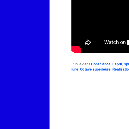
Publié dans
Conscience
,
Esprit
,
Spi
lune
,
Octave supérieure
,
Réalisatio