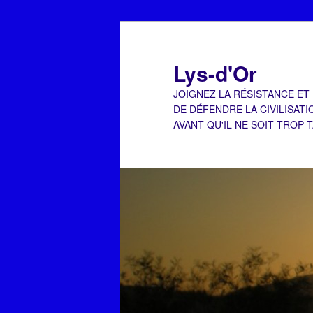
Aller
Aller
au
au
contenu
contenu
Lys-d'Or
principal
secondaire
JOIGNEZ LA RÉSISTANCE ET
DE DÉFENDRE LA CIVILISATI
AVANT QU'IL NE SOIT TROP 