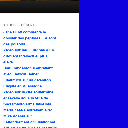
ARTICLES RÉCENTS
Jane Ruby commente le
dossier des peptides: Ce sont
des poisons…
Vidéo sur les 11 signes d’un
quotient intellectuel plus
élevé
Dani Henderson s’entretient
avec l’avocat Reiner
Fuellmich sur sa détention
illégale en Allemagne
Vidéo sur la cité souterraine
ensevelie sous la ville de
Sacramento aux États-Unis
Maria Zeee s’entretient avec
Mike Adams sur
l’effondrement civilisationnel
qui est en train de se produire