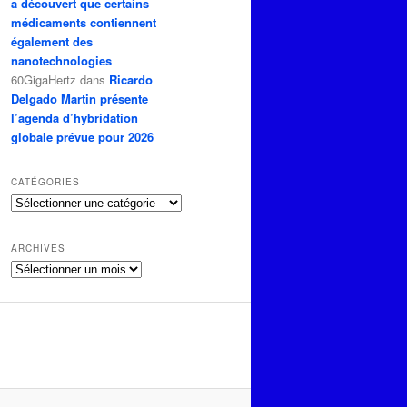
a découvert que certains
médicaments contiennent
également des
nanotechnologies
60GigaHertz
dans
Ricardo
Delgado Martin présente
l’agenda d’hybridation
globale prévue pour 2026
CATÉGORIES
Catégories
ARCHIVES
Archives