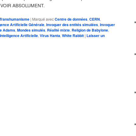
. À VOIR ABSOLUMENT.
Transhumanisme
|
Marqué avec
Centre de données
,
CERN
,
igence Artificielle Générale
,
Invoquer des entités simulées
,
Invoquer
ke Adams
,
Mondes simulés
,
Réalité mixte
,
Religion de Babylone
,
ntelligence Artificielle
,
Virus Hanta
,
White Rabbit
|
Laisser un