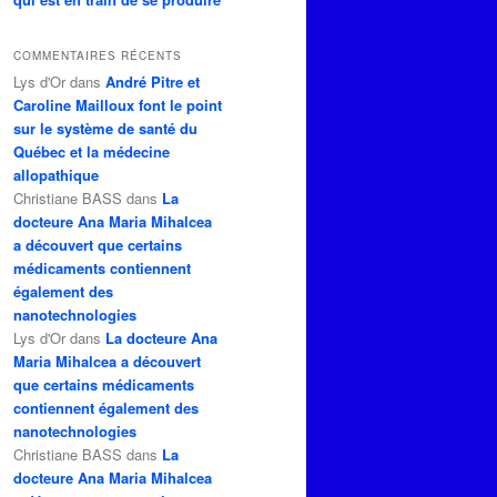
COMMENTAIRES RÉCENTS
Lys d'Or
dans
André Pitre et
Caroline Mailloux font le point
sur le système de santé du
Québec et la médecine
allopathique
Christiane BASS
dans
La
docteure Ana Maria Mihalcea
a découvert que certains
médicaments contiennent
également des
nanotechnologies
Lys d'Or
dans
La docteure Ana
Maria Mihalcea a découvert
que certains médicaments
contiennent également des
nanotechnologies
Christiane BASS
dans
La
docteure Ana Maria Mihalcea