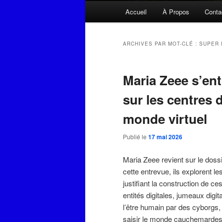
Menu
Accueil
À Propos
Conta
principal
ARCHIVES PAR MOT-CLÉ :
SUPER 
Maria Zeee s’en
sur les centres 
monde virtuel
Publié le
17 mai 2026
Maria Zeee revient sur le dos
cette entrevue, ils explorent les
justifiant la construction de 
entités digitales, jumeaux dig
l’être humain par des cyborgs,
saisir le monde cauchemardesqu