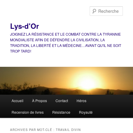
Aller
Aller
au
au
Rech
contenu
contenu
principal
secondaire
Lys-d'Or
JOIGNEZ LA RÉSISTANCE ET LE COMBAT CONTRE LA TYRANNIE
MONDIALISTE AFIN DE DÉFENDRE LA CIVILISATION, LA
TRADITION, LA LIBERTÉ ET LA MÉDECINE…AVANT QU'IL NE SOIT
TROP TARD!
Menu
Accueil
À Propos
Contact
Héros
principal
Recension de livres
Résistance
Royauté
ARCHIVES PAR MOT-CLÉ :
TRAVAIL DIVIN