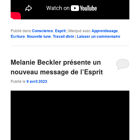
Publié dans
Conscience
,
Esprit
|
Marqué avec
Apprentissage
,
Écriture
,
Nouvelle lune
,
Travail divin
|
Laisser un commentaire
Melanie Beckler présente un
nouveau message de l’Esprit
Publié le
9 avril 2023