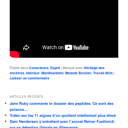
Publié dans
Conscience
,
Esprit
|
Marqué avec
Héritage des
ancêtres
,
Intérieur
,
Manifestation
,
Melanie Beckler
,
Travail divin
|
Laisser un commentaire
ARTICLES RÉCENTS
Jane Ruby commente le dossier des peptides: Ce sont des
poisons…
Vidéo sur les 11 signes d’un quotient intellectuel plus élevé
Dani Henderson s’entretient avec l’avocat Reiner Fuellmich
sur sa détention illégale en Allemagne