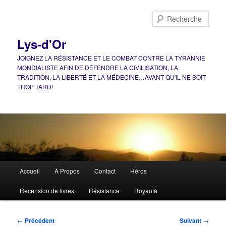
Aller
au
Rech
contenu
principal
Lys-d'Or
JOIGNEZ LA RÉSISTANCE ET LE COMBAT CONTRE LA TYRANNIE
MONDIALISTE AFIN DE DÉFENDRE LA CIVILISATION, LA
TRADITION, LA LIBERTÉ ET LA MÉDECINE…AVANT QU'IL NE SOIT
TROP TARD!
Menu
Accueil
À Propos
Contact
Héros
principal
Recension de livres
Résistance
Royauté
Navigation
←
Précédent
Suivant
→