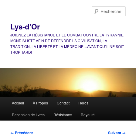
Aller
au
Rech
contenu
principal
Lys-d'Or
JOIGNEZ LA RÉSISTANCE ET LE COMBAT CONTRE LA TYRANNIE
MONDIALISTE AFIN DE DÉFENDRE LA CIVILISATION, LA
TRADITION, LA LIBERTÉ ET LA MÉDECINE…AVANT QU'IL NE SOIT
TROP TARD!
Menu
Accueil
À Propos
Contact
Héros
principal
Recension de livres
Résistance
Royauté
Navigation
←
Précédent
Suivant
→