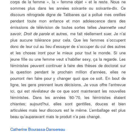
corps de la femme », la « femme objet » et le reste. Nous ne
sommes plus dans les années soixante ou soixante-dix. Ce
discours rétrograde digne de Talibanes qui a pollué mes oreilles
pendant toute mon enfance et mon adolescence dans des
émissions de télévision de toutes sortes telles
Jeannette veut
savoir
,
Droit de parole
et autres, me fait réellement suer. Je n’ai
plus aucune tolérance pour cela. Que les femmes s’occupent
donc de leur cul au lieu d’essayer de s’occuper du cul des autres
et les choses iront pour le mieux pour tout le monde. Si une
jeune fille ou une femme veut s’habiller sexy, ça la regarde. Les
féministes peuvent continuer à faire des thèses de doctorat sur
la question pendant le prochain million d’années, elles ne
pourront rien faire pour y changer quoi que ce soit. En bout de
ligne, les gens prennent leurs décisions. Je vous offre l’entrevue
ici, qui est révélateur de ce que sont maintenant les nouvelles
féministes. Dans les années ’60-’70, les féministes étaient
chiantes; aujourd’hui, elles sont gentilles, douces et bien
articulées mais leur discours est le même. L’emballage est plus
beau qu’auparavant mais le produit n’a pas changé.
Catherine Bourassa-Dansereau