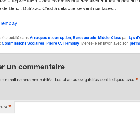
 son « appréciation » des commissions scolaires sur les ondes du 
 de Benoit Dutrizac. C’est à cela que servent nos taxes…
 Tremblay
a été publié dans
Arnaques et corruption
,
Bureaucratie
,
Middle-Class
par
Lys d'
c
Commissions Scolaires
,
Pierre C. Tremblay
. Mettez-le en favori avec son
perma
er un commentaire
*
se e-mail ne sera pas publiée.
Les champs obligatoires sont indiqués avec
*
aire