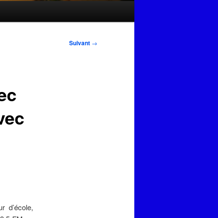
Suivant
→
ec
vec
r d’école,