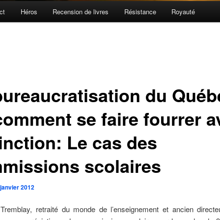
ct
Héros
Recension de livres
Résistance
Royauté
bureaucratisation du Québ
comment se faire fourrer a
inction: Le cas des
missions scolaires
 janvier 2012
 Tremblay, retraité du monde de l’enseignement et ancien directeu