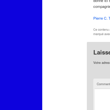
donne ici
compagnie
Pierre C.
Ce contenu 
marqué ave
Laiss
Votre adres
Comment