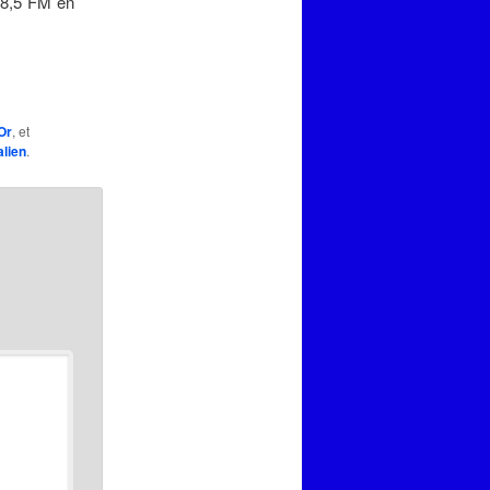
98,5 FM en
Or
, et
lien
.