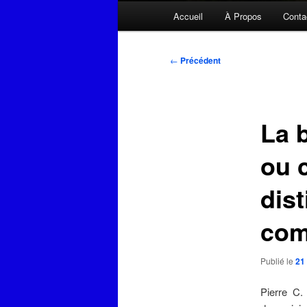
Menu
Accueil
À Propos
Conta
principal
Navigation
←
Précédent
des
articles
La 
ou 
dist
com
Publié le
21
Pierre C.