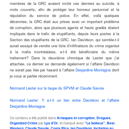
membres de la GRC avaient incité ces derniers au suicide, à
mots couverts, afin de protéger leur honneur personnel et la
réputation du service de police. En effet, voilà quelques
décennies, la GRC était aux prises avec un important problème
de corruption, alors que plusieurs agents et hauts gradés étaient
impliqués dans le trafic de stupéfiants, depuis leurs postes à la
Section des stupéfiants de la GRC. Ian Davidson, qui semble-t-il
aurait essayé de vendre une liste d’infiltrateurs du crime organisé
à la mafia montréalaise, a-t-il été bénéficiaire du même
traitement? Dans la deuxième chronique de Lester que j’ai
attachée, ce dernier se demande également si l’affaire Davidson
ne serait pas liée par hasard à l’affaire
Desjardins-Montagna
dont
je vous ai parlée récemment.
Normand Lester sur la taupe du SPVM et Claude Savoie
Normand Lester: Y a-t-il un lien entre Davidson et l’affaire
Desjardins-Montagna
Ce contenu a été publié dans
Arnaques et corruption
,
Drogues
,
Organized Crime
par
Lys d'Or
, et marqué avec
"Le boiteux"
,
Best
Western
,
Claude Savoie
,
Costa Rica
,
Ian Davidson
,
Incitation au