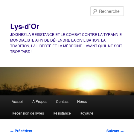
Aller
au
Rech
contenu
principal
Lys-d'Or
JOIGNEZ LA RÉSISTANCE ET LE COMBAT CONTRE LA TYRANNIE
MONDIALISTE AFIN DE DÉFENDRE LA CIVILISATION, LA
TRADITION, LA LIBERTÉ ET LA MÉDECINE…AVANT QU'IL NE SOIT
TROP TARD!
Menu
Accueil
À Propos
Contact
Héros
principal
Recension de livres
Résistance
Royauté
Navigation
←
Précédent
Suivant
→