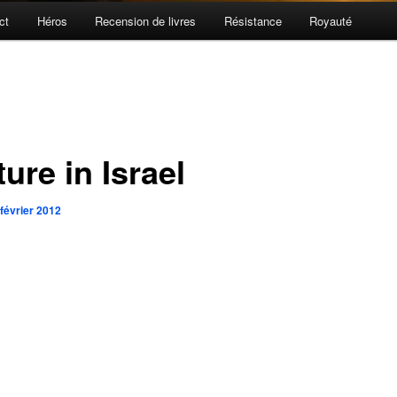
ct
Héros
Recension de livres
Résistance
Royauté
ure in Israel
 février 2012