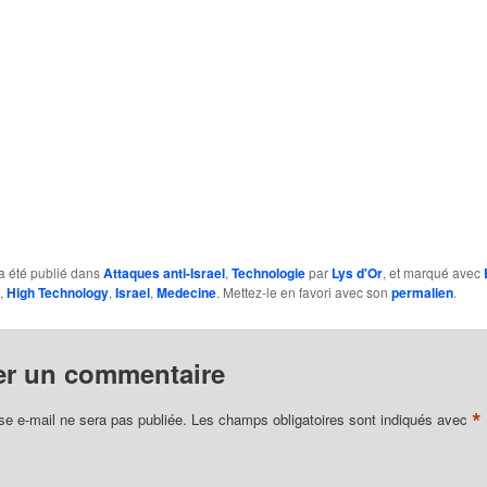
a été publié dans
Attaques anti-Israel
,
Technologie
par
Lys d'Or
, et marqué avec
,
High Technology
,
Israel
,
Medecine
. Mettez-le en favori avec son
permalien
.
er un commentaire
*
se e-mail ne sera pas publiée.
Les champs obligatoires sont indiqués avec