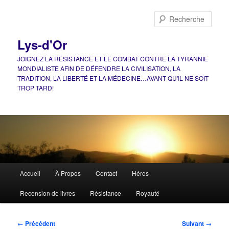
Aller
au
Rech
contenu
principal
Lys-d'Or
JOIGNEZ LA RÉSISTANCE ET LE COMBAT CONTRE LA TYRANNIE
MONDIALISTE AFIN DE DÉFENDRE LA CIVILISATION, LA
TRADITION, LA LIBERTÉ ET LA MÉDECINE…AVANT QU'IL NE SOIT
TROP TARD!
Menu
Accueil
À Propos
Contact
Héros
principal
Recension de livres
Résistance
Royauté
Navigation
←
Précédent
Suivant
→