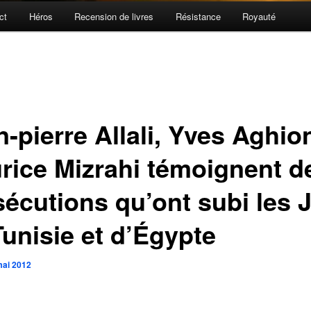
ct
Héros
Recension de livres
Résistance
Royauté
-pierre Allali, Yves Aghio
rice Mizrahi témoignent d
sécutions qu’ont subi les J
Tunisie et d’Égypte
mai 2012