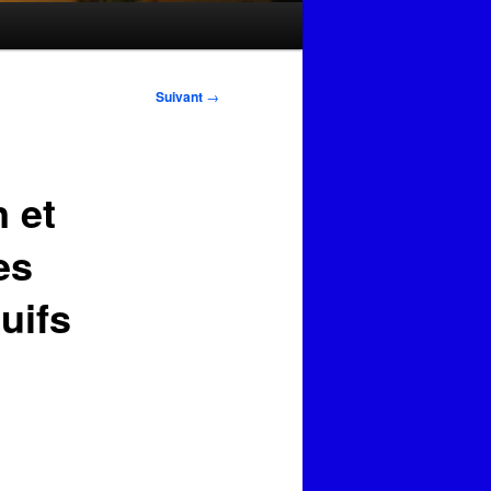
Suivant
→
n et
es
uifs