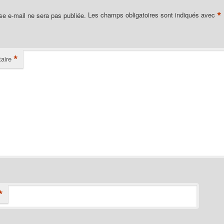
*
se e-mail ne sera pas publiée.
Les champs obligatoires sont indiqués avec
*
aire
*