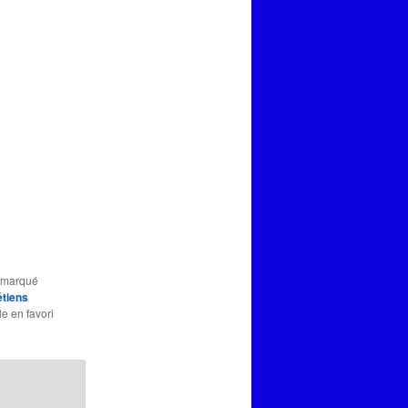
t marqué
étiens
le en favori