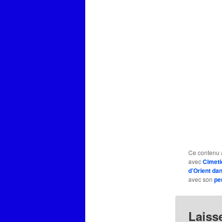
Ce contenu 
avec
Cimeti
d’Orient da
avec son
pe
Laiss