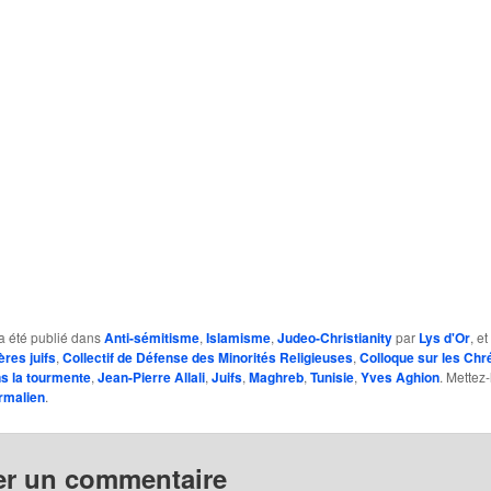
a été publié dans
Anti-sémitisme
,
Islamisme
,
Judeo-Christianity
par
Lys d'Or
, e
ères juifs
,
Collectif de Défense des Minorités Religieuses
,
Colloque sur les Chr
ns la tourmente
,
Jean-Pierre Allali
,
Juifs
,
Maghreb
,
Tunisie
,
Yves Aghion
. Mettez-
rmalien
.
er un commentaire