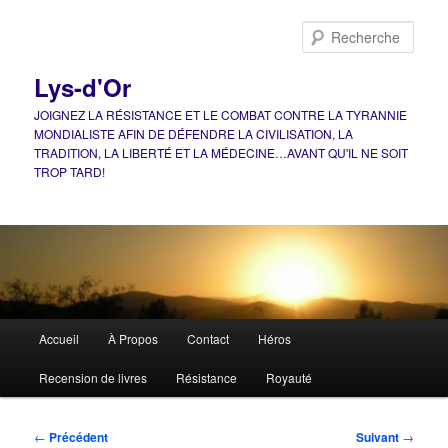
Aller
au
Rech
contenu
principal
Lys-d'Or
JOIGNEZ LA RÉSISTANCE ET LE COMBAT CONTRE LA TYRANNIE
MONDIALISTE AFIN DE DÉFENDRE LA CIVILISATION, LA
TRADITION, LA LIBERTÉ ET LA MÉDECINE…AVANT QU'IL NE SOIT
TROP TARD!
Menu
Accueil
À Propos
Contact
Héros
principal
Recension de livres
Résistance
Royauté
Navigation
←
Précédent
Suivant
→