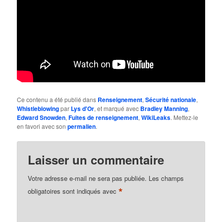
Ce contenu a été publié dans
Renseignement
,
Sécurité nationale
,
Whistleblowing
par
Lys d'Or
, et marqué avec
Bradley Manning
,
Edward Snowden
,
Fuites de renseignement
,
WikiLeaks
. Mettez-le
en favori avec son
permalien
.
Laisser un commentaire
Votre adresse e-mail ne sera pas publiée.
Les champs
*
obligatoires sont indiqués avec