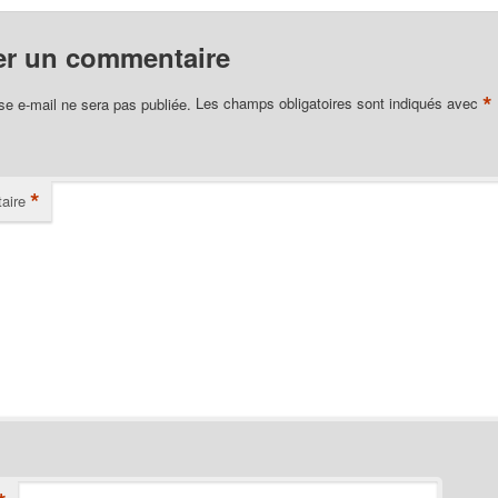
er un commentaire
*
se e-mail ne sera pas publiée.
Les champs obligatoires sont indiqués avec
*
aire