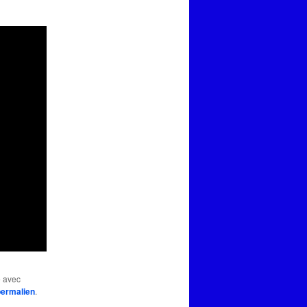
é avec
permalien
.