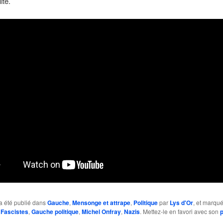
ité.
a été publié dans
Gauche
,
Mensonge et attrape
,
Politique
par
Lys d'Or
, et marqu
,
Fascistes
,
Gauche politique
,
Michel Onfray
,
Nazis
. Mettez-le en favori avec son