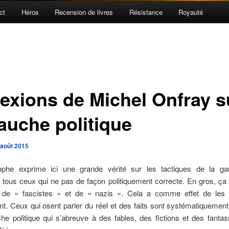
ct
Héros
Recension de livres
Résistance
Royauté
lexions de Michel Onfray s
gauche politique
 août 2015
ophe exprime ici une grande vérité sur les tactiques de la g
r tous ceux qui ne pas de façon politiquement correcte. En gros, ça
er de « fascistes » et de « nazis ». Cela a comme effet de les n
t. Ceux qui osent parler du réel et des faits sont systématiquement
he politique qui s’abreuve à des fables, des fictions et des fanta