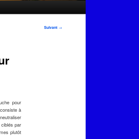
Suivant
→
ur
auche pour
 consiste à
eutraliser
 ciblés par
smes plutôt