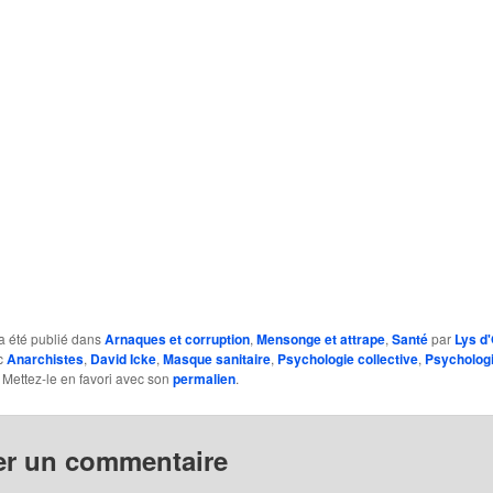
a été publié dans
Arnaques et corruption
,
Mensonge et attrape
,
Santé
par
Lys d
c
Anarchistes
,
David Icke
,
Masque sanitaire
,
Psychologie collective
,
Psycholog
. Mettez-le en favori avec son
permalien
.
er un commentaire