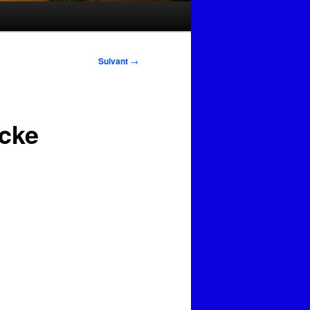
Suivant
→
Icke