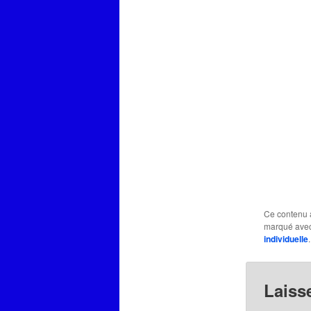
Ce contenu 
marqué ave
individuelle
Laiss