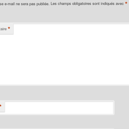
*
se e-mail ne sera pas publiée.
Les champs obligatoires sont indiqués avec
*
aire
*