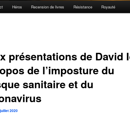
ct
Héros
Recension de livres
Résistance
Royauté
x présentations de David 
ropos de l’imposture du
que sanitaire et du
onavirus
juillet 2020