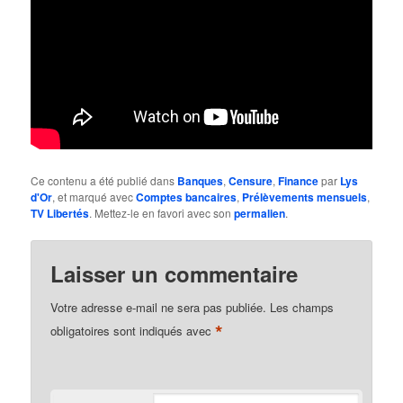
Ce contenu a été publié dans
Banques
,
Censure
,
Finance
par
Lys
d'Or
, et marqué avec
Comptes bancaires
,
Prélèvements mensuels
,
TV Libertés
. Mettez-le en favori avec son
permalien
.
Laisser un commentaire
Votre adresse e-mail ne sera pas publiée.
Les champs
*
obligatoires sont indiqués avec