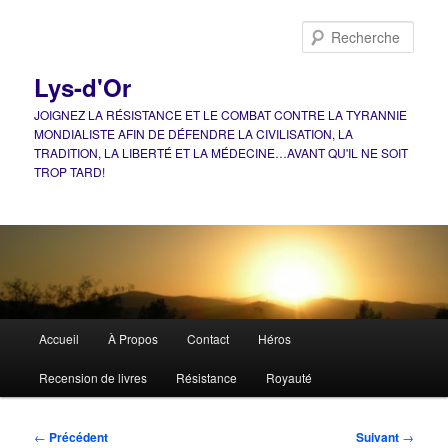
Aller
au
Rech
contenu
principal
Lys-d'Or
JOIGNEZ LA RÉSISTANCE ET LE COMBAT CONTRE LA TYRANNIE
MONDIALISTE AFIN DE DÉFENDRE LA CIVILISATION, LA
TRADITION, LA LIBERTÉ ET LA MÉDECINE…AVANT QU'IL NE SOIT
TROP TARD!
Menu
Accueil
À Propos
Contact
Héros
principal
Recension de livres
Résistance
Royauté
Navigation
←
Précédent
Suivant
→