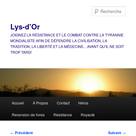
Aller
au
Rech
contenu
principal
Lys-d'Or
JOIGNEZ LA RÉSISTANCE ET LE COMBAT CONTRE LA TYRANNIE
MONDIALISTE AFIN DE DÉFENDRE LA CIVILISATION, LA
TRADITION, LA LIBERTÉ ET LA MÉDECINE…AVANT QU'IL NE SOIT
TROP TARD!
Menu
Accueil
À Propos
Contact
Héros
principal
Recension de livres
Résistance
Royauté
Navigation
←
Précédent
Suivant
→