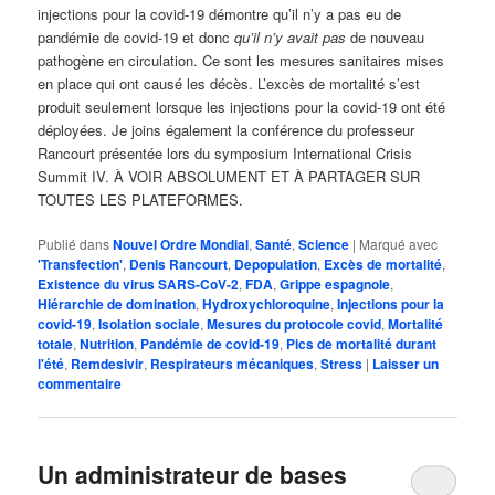
injections pour la covid-19 démontre qu’il n’y a pas eu de
pandémie de covid-19 et donc
qu’il n’y avait pas
de nouveau
pathogène en circulation. Ce sont les mesures sanitaires mises
en place qui ont causé les décès. L’excès de mortalité s’est
produit seulement lorsque les injections pour la covid-19 ont été
déployées. Je joins également la conférence du professeur
Rancourt présentée lors du symposium International Crisis
Summit IV. À VOIR ABSOLUMENT ET À PARTAGER SUR
TOUTES LES PLATEFORMES.
Publié dans
Nouvel Ordre Mondial
,
Santé
,
Science
|
Marqué avec
'Transfection'
,
Denis Rancourt
,
Depopulation
,
Excès de mortalité
,
Existence du virus SARS-CoV-2
,
FDA
,
Grippe espagnole
,
Hiérarchie de domination
,
Hydroxychloroquine
,
Injections pour la
covid-19
,
Isolation sociale
,
Mesures du protocole covid
,
Mortalité
totale
,
Nutrition
,
Pandémie de covid-19
,
Pics de mortalité durant
l'été
,
Remdesivir
,
Respirateurs mécaniques
,
Stress
|
Laisser un
commentaire
Un administrateur de bases