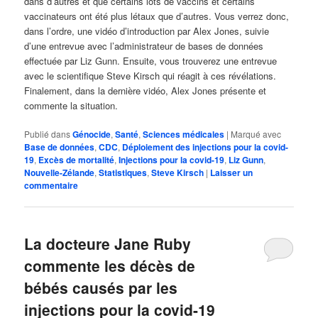
dans d’autres et que certains lots de vaccins et certains
vaccinateurs ont été plus létaux que d’autres. Vous verrez donc,
dans l’ordre, une vidéo d’introduction par Alex Jones, suivie
d’une entrevue avec l’administrateur de bases de données
effectuée par Liz Gunn. Ensuite, vous trouverez une entrevue
avec le scientifique Steve Kirsch qui réagit à ces révélations.
Finalement, dans la dernière vidéo, Alex Jones présente et
commente la situation.
Publié dans
Génocide
,
Santé
,
Sciences médicales
|
Marqué avec
Base de données
,
CDC
,
Déploiement des injections pour la covid-
19
,
Excès de mortalité
,
Injections pour la covid-19
,
Liz Gunn
,
Nouvelle-Zélande
,
Statistiques
,
Steve Kirsch
|
Laisser un
commentaire
La docteure Jane Ruby
commente les décès de
bébés causés par les
injections pour la covid-19