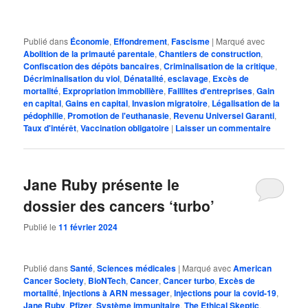
Publié dans
Économie
,
Effondrement
,
Fascisme
|
Marqué avec
Abolition de la primauté parentale
,
Chantiers de construction
,
Confiscation des dépôts bancaires
,
Criminalisation de la critique
,
Décriminalisation du viol
,
Dénatalité
,
esclavage
,
Excès de
mortalité
,
Expropriation immobilière
,
Faillites d'entreprises
,
Gain
en capital
,
Gains en capital
,
Invasion migratoire
,
Légalisation de la
pédophilie
,
Promotion de l'euthanasie
,
Revenu Universel Garanti
,
Taux d'intérêt
,
Vaccination obligatoire
|
Laisser un commentaire
Jane Ruby présente le
dossier des cancers ‘turbo’
Publié le
11 février 2024
Publié dans
Santé
,
Sciences médicales
|
Marqué avec
American
Cancer Society
,
BioNTech
,
Cancer
,
Cancer turbo
,
Excès de
mortalité
,
Injections à ARN messager
,
Injections pour la covid-19
,
Jane Ruby
,
Pfizer
,
Système immunitaire
,
The Ethical Skeptic
,