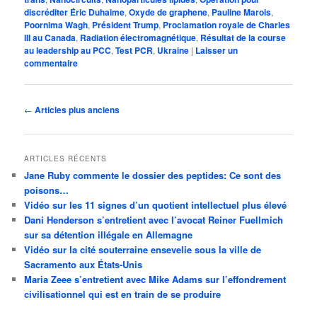
discréditer Éric Duhaime
,
Oxyde de graphene
,
Pauline Marois
,
Poornima Wagh
,
Président Trump
,
Proclamation royale de Charles
III au Canada
,
Radiation électromagnétique
,
Résultat de la course
au leadership au PCC
,
Test PCR
,
Ukraine
|
Laisser un
commentaire
Navigation
←
Articles plus anciens
des
articles
ARTICLES RÉCENTS
Jane Ruby commente le dossier des peptides: Ce sont des
poisons…
Vidéo sur les 11 signes d’un quotient intellectuel plus élevé
Dani Henderson s’entretient avec l’avocat Reiner Fuellmich
sur sa détention illégale en Allemagne
Vidéo sur la cité souterraine ensevelie sous la ville de
Sacramento aux États-Unis
Maria Zeee s’entretient avec Mike Adams sur l’effondrement
civilisationnel qui est en train de se produire