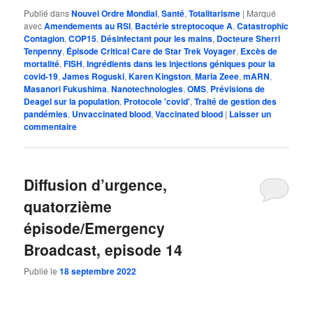
Publié dans
Nouvel Ordre Mondial
,
Santé
,
Totalitarisme
|
Marqué
avec
Amendements au RSI
,
Bactérie streptocoque A
,
Catastrophic
Contagion
,
COP15
,
Désinfectant pour les mains
,
Docteure Sherri
Tenpenny
,
Épisode Critical Care de Star Trek Voyager
,
Excès de
mortalité
,
FISH
,
Ingrédients dans les injections géniques pour la
covid-19
,
James Roguski
,
Karen Kingston
,
Maria Zeee
,
mARN
,
Masanori Fukushima
,
Nanotechnologies
,
OMS
,
Prévisions de
Deagel sur la population
,
Protocole 'covid'
,
Traité de gestion des
pandémies
,
Unvaccinated blood
,
Vaccinated blood
|
Laisser un
commentaire
Diffusion d’urgence,
quatorzième
épisode/Emergency
Broadcast, episode 14
Publié le
18 septembre 2022