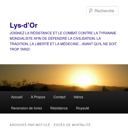
Aller
Aller
au
au
Rech
contenu
contenu
principal
secondaire
Lys-d'Or
JOIGNEZ LA RÉSISTANCE ET LE COMBAT CONTRE LA TYRANNIE
MONDIALISTE AFIN DE DÉFENDRE LA CIVILISATION, LA
TRADITION, LA LIBERTÉ ET LA MÉDECINE…AVANT QU'IL NE SOIT
TROP TARD!
Menu
Accueil
À Propos
Contact
Héros
principal
Recension de livres
Résistance
Royauté
ARCHIVES PAR MOT-CLÉ :
EXCÈS DE MORTALITÉ