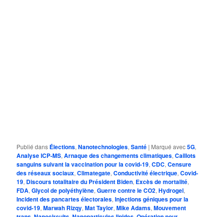
Publié dans
Élections
,
Nanotechnologies
,
Santé
|
Marqué avec
5G
,
Analyse ICP-MS
,
Arnaque des changements climatiques
,
Caillots
sanguins suivant la vaccination pour la covid-19
,
CDC
,
Censure
des réseaux sociaux
,
Climategate
,
Conductivité électrique
,
Covid-
19
,
Discours totalitaire du Président Biden
,
Excès de mortalité
,
FDA
,
Glycol de polyéthylène
,
Guerre contre le CO2
,
Hydrogel
,
Incident des pancartes électorales
,
Injections géniques pour la
covid-19
,
Marwah Rizqy
,
Mat Taylor
,
Mike Adams
,
Mouvement
trans
,
Nanocircuits
,
Nanoparticules lipides
,
Opération pour