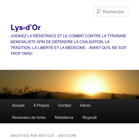
Aller
Aller
au
au
Rech
contenu
contenu
principal
secondaire
Lys-d'Or
JOIGNEZ LA RÉSISTANCE ET LE COMBAT CONTRE LA TYRANNIE
MONDIALISTE AFIN DE DÉFENDRE LA CIVILISATION, LA
TRADITION, LA LIBERTÉ ET LA MÉDECINE…AVANT QU'IL NE SOIT
TROP TARD!
Menu
Accueil
À Propos
Contact
Héros
principal
Recension de livres
Résistance
Royauté
ARCHIVES PAR MOT-CLÉ :
ANTIOCHE