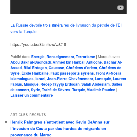
La Russie dévoile trois itinéraires de livraison du pétrole de l’EI
vers la Turquie
https://youtu.be/3EnHswAzC18
Publié dans
Énergie
,
Renseignement
,
Terrorisme
|
Marqué avec
Abou Bakr al-Baghdadi
,
Ahmed bin Hanbal
,
Antioche
,
Bachar Al-
Assad
,
Bilal Erdogan
,
Caucase
,
Chrétiens d'orient
,
Chrétiens de
Syrie
,
École Hanbalite
,
Faux passeports syriens
,
Front Al-Nosra
,
Islamologues
,
Israel
,
Jean-Pierre Chevènement
,
Lattaquié
,
Laurent
Fabius
,
Musique
,
Recep Tayyip Erdogan
,
Salah Abdeslam
,
Salles
de concert
,
Syrie
,
Traité de Sèvres
,
Turquie
,
Vladimir Poutine
|
Laisser un commentaire
ARTICLES RÉCENTS
Henrik Palmgren s’entretient avec Kevin DeAnna sur
l’invasion de Ceuta par des hordes de migrants en
provenance du Maroc