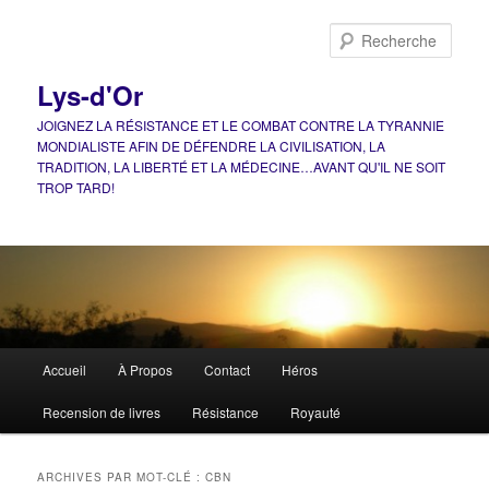
Aller
Aller
au
au
Rech
contenu
contenu
principal
secondaire
Lys-d'Or
JOIGNEZ LA RÉSISTANCE ET LE COMBAT CONTRE LA TYRANNIE
MONDIALISTE AFIN DE DÉFENDRE LA CIVILISATION, LA
TRADITION, LA LIBERTÉ ET LA MÉDECINE…AVANT QU'IL NE SOIT
TROP TARD!
Menu
Accueil
À Propos
Contact
Héros
principal
Recension de livres
Résistance
Royauté
ARCHIVES PAR MOT-CLÉ :
CBN