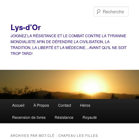
Aller
Aller
au
au
Rech
contenu
contenu
principal
secondaire
Lys-d'Or
JOIGNEZ LA RÉSISTANCE ET LE COMBAT CONTRE LA TYRANNIE
MONDIALISTE AFIN DE DÉFENDRE LA CIVILISATION, LA
TRADITION, LA LIBERTÉ ET LA MÉDECINE…AVANT QU'IL NE SOIT
TROP TARD!
Menu
Accueil
À Propos
Contact
Héros
principal
Recension de livres
Résistance
Royauté
ARCHIVES PAR MOT-CLÉ :
CHAPEAU LES FILLES