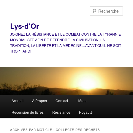
Aller
Aller
au
au
Rech
contenu
contenu
principal
secondaire
Lys-d'Or
JOIGNEZ LA RÉSISTANCE ET LE COMBAT CONTRE LA TYRANNIE
MONDIALISTE AFIN DE DÉFENDRE LA CIVILISATION, LA
TRADITION, LA LIBERTÉ ET LA MÉDECINE…AVANT QU'IL NE SOIT
TROP TARD!
Menu
Accueil
À Propos
Contact
Héros
principal
Recension de livres
Résistance
Royauté
ARCHIVES PAR MOT-CLÉ :
COLLECTE DES DÉCHETS