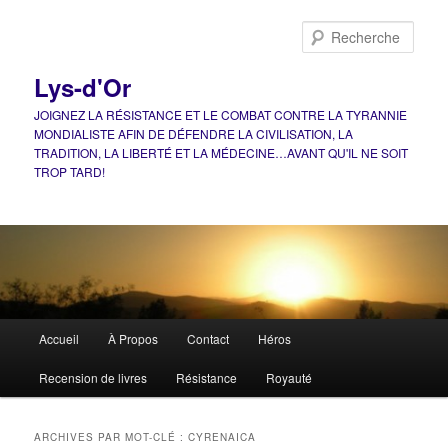
Aller
Aller
au
au
Rech
contenu
contenu
principal
secondaire
Lys-d'Or
JOIGNEZ LA RÉSISTANCE ET LE COMBAT CONTRE LA TYRANNIE
MONDIALISTE AFIN DE DÉFENDRE LA CIVILISATION, LA
TRADITION, LA LIBERTÉ ET LA MÉDECINE…AVANT QU'IL NE SOIT
TROP TARD!
Menu
Accueil
À Propos
Contact
Héros
principal
Recension de livres
Résistance
Royauté
ARCHIVES PAR MOT-CLÉ :
CYRENAICA