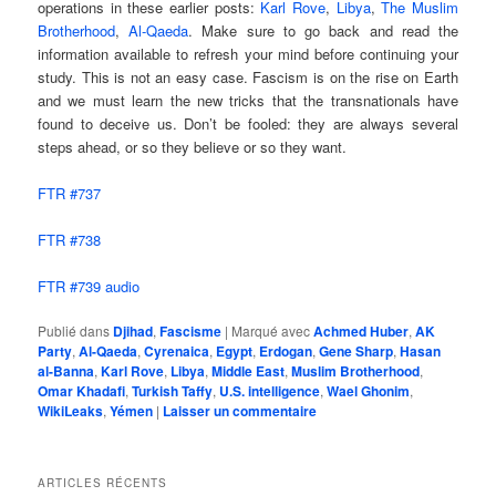
operations in these earlier posts:
Karl Rove
,
Libya
,
The Muslim
Brotherhood
,
Al-Qaeda
. Make sure to go back and read the
information available to refresh your mind before continuing your
study. This is not an easy case. Fascism is on the rise on Earth
and we must learn the new tricks that the transnationals have
found to deceive us. Don’t be fooled: they are always several
steps ahead, or so they believe or so they want.
FTR #737
FTR #738
FTR #739 audio
Publié dans
Djihad
,
Fascisme
|
Marqué avec
Achmed Huber
,
AK
Party
,
Al-Qaeda
,
Cyrenaica
,
Egypt
,
Erdogan
,
Gene Sharp
,
Hasan
al-Banna
,
Karl Rove
,
Libya
,
Middle East
,
Muslim Brotherhood
,
Omar Khadafi
,
Turkish Taffy
,
U.S. intelligence
,
Wael Ghonim
,
WikiLeaks
,
Yémen
|
Laisser un commentaire
ARTICLES RÉCENTS