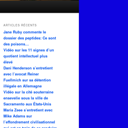
ARTICLES RÉCENTS
Jane Ruby commente le
dossier des peptides: Ce sont
des poisons…
Vidéo sur les 11 signes d’un
quotient intellectuel plus
élevé
Dani Henderson s’entretient
avec l’avocat Reiner
Fuellmich sur sa détention
illégale en Allemagne
Vidéo sur la cité souterraine
ensevelie sous la ville de
Sacramento aux États-Unis
Maria Zeee s’entretient avec
Mike Adams sur
l’effondrement civilisationnel
qui est en train de se produire