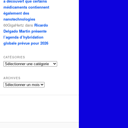
a découvert que certains
médicaments contiennent
également des
nanotechnologies
60GigaHertz
dans
Ricardo
Delgado Martin présente
l’agenda d’hybridation
globale prévue pour 2026
CATÉGORIES
Catégories
ARCHIVES
Archives