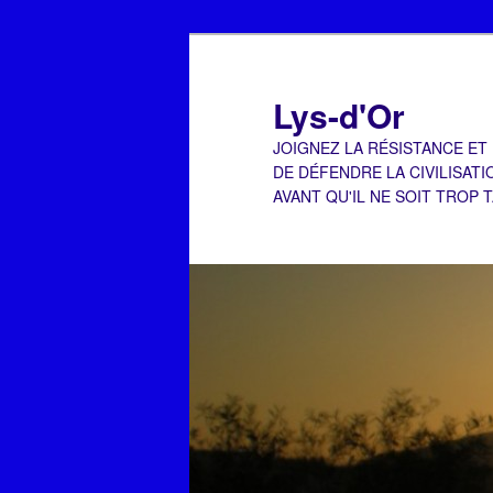
Aller
Aller
au
au
contenu
contenu
Lys-d'Or
principal
secondaire
JOIGNEZ LA RÉSISTANCE ET
DE DÉFENDRE LA CIVILISATI
AVANT QU'IL NE SOIT TROP 