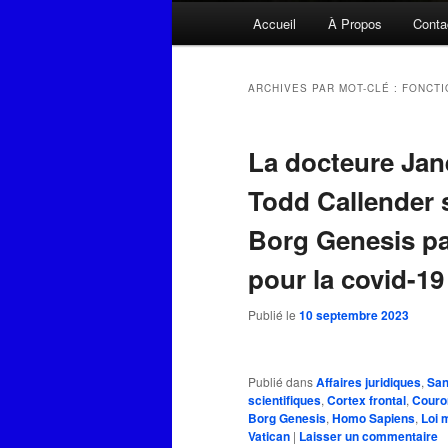
Menu
Accueil
À Propos
Conta
principal
ARCHIVES PAR MOT-CLÉ :
FONCTI
La docteure Jan
Todd Callender s
Borg Genesis par
pour la covid-19
Publié le
10 septembre 2023
Publié dans
Affaires juridiques
,
San
scientifiques
,
Cortex frontal
,
Couro
Borg Genesis
,
Homo Sapiens
,
Loi 
Vatican
|
Laisser un commentaire