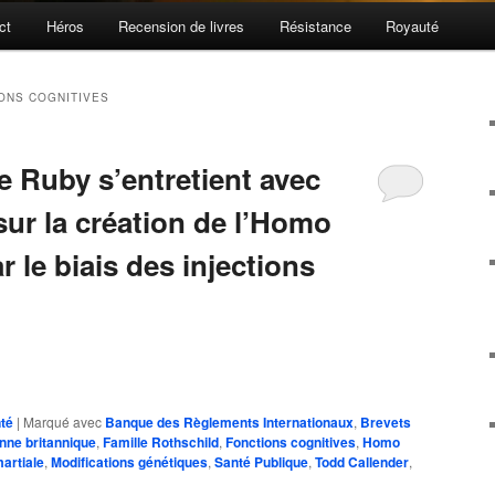
ct
Héros
Recension de livres
Résistance
Royauté
ONS COGNITIVES
e Ruby s’entretient avec
ur la création de l’Homo
 le biais des injections
té
|
Marqué avec
Banque des Règlements Internationaux
,
Brevets
nne britannique
,
Famille Rothschild
,
Fonctions cognitives
,
Homo
martiale
,
Modifications génétiques
,
Santé Publique
,
Todd Callender
,