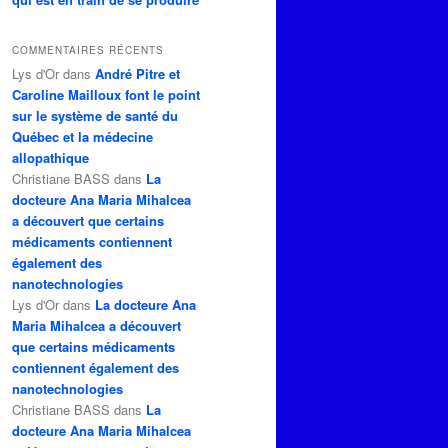
COMMENTAIRES RÉCENTS
Lys d'Or
dans
André Pitre et
Caroline Mailloux font le point
sur le système de santé du
Québec et la médecine
allopathique
Christiane BASS
dans
La
docteure Ana Maria Mihalcea
a découvert que certains
médicaments contiennent
également des
nanotechnologies
Lys d'Or
dans
La docteure Ana
Maria Mihalcea a découvert
que certains médicaments
contiennent également des
nanotechnologies
Christiane BASS
dans
La
docteure Ana Maria Mihalcea