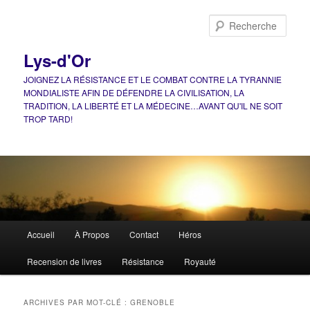
Aller
Aller
au
au
Rech
contenu
contenu
principal
secondaire
Lys-d'Or
JOIGNEZ LA RÉSISTANCE ET LE COMBAT CONTRE LA TYRANNIE
MONDIALISTE AFIN DE DÉFENDRE LA CIVILISATION, LA
TRADITION, LA LIBERTÉ ET LA MÉDECINE…AVANT QU'IL NE SOIT
TROP TARD!
Menu
Accueil
À Propos
Contact
Héros
principal
Recension de livres
Résistance
Royauté
ARCHIVES PAR MOT-CLÉ :
GRENOBLE