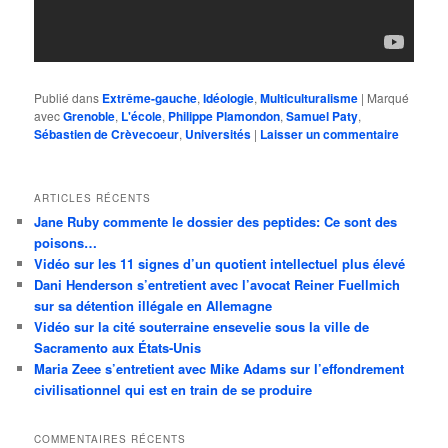
Publié dans
Extrême-gauche
,
Idéologie
,
Multiculturalisme
|
Marqué
avec
Grenoble
,
L'école
,
Philippe Plamondon
,
Samuel Paty
,
Sébastien de Crèvecoeur
,
Universités
|
Laisser un commentaire
ARTICLES RÉCENTS
Jane Ruby commente le dossier des peptides: Ce sont des
poisons…
Vidéo sur les 11 signes d’un quotient intellectuel plus élevé
Dani Henderson s’entretient avec l’avocat Reiner Fuellmich
sur sa détention illégale en Allemagne
Vidéo sur la cité souterraine ensevelie sous la ville de
Sacramento aux États-Unis
Maria Zeee s’entretient avec Mike Adams sur l’effondrement
civilisationnel qui est en train de se produire
COMMENTAIRES RÉCENTS