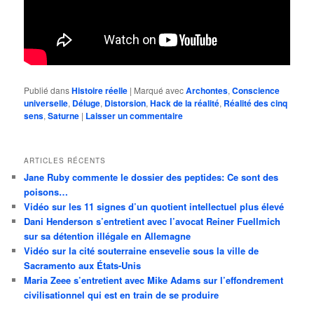
Publié dans
Histoire réelle
|
Marqué avec
Archontes
,
Conscience
universelle
,
Déluge
,
Distorsion
,
Hack de la réalité
,
Réalité des cinq
sens
,
Saturne
|
Laisser un commentaire
ARTICLES RÉCENTS
Jane Ruby commente le dossier des peptides: Ce sont des
poisons…
Vidéo sur les 11 signes d’un quotient intellectuel plus élevé
Dani Henderson s’entretient avec l’avocat Reiner Fuellmich
sur sa détention illégale en Allemagne
Vidéo sur la cité souterraine ensevelie sous la ville de
Sacramento aux États-Unis
Maria Zeee s’entretient avec Mike Adams sur l’effondrement
civilisationnel qui est en train de se produire