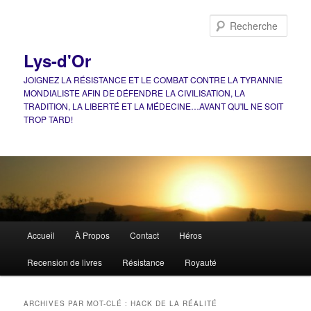
Aller
Aller
au
au
Rech
contenu
contenu
principal
secondaire
Lys-d'Or
JOIGNEZ LA RÉSISTANCE ET LE COMBAT CONTRE LA TYRANNIE
MONDIALISTE AFIN DE DÉFENDRE LA CIVILISATION, LA
TRADITION, LA LIBERTÉ ET LA MÉDECINE…AVANT QU'IL NE SOIT
TROP TARD!
Menu
Accueil
À Propos
Contact
Héros
principal
Recension de livres
Résistance
Royauté
ARCHIVES PAR MOT-CLÉ :
HACK DE LA RÉALITÉ