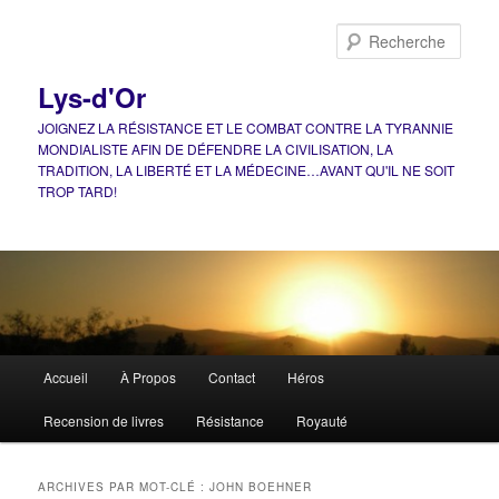
Aller
Aller
au
au
Rech
contenu
contenu
principal
secondaire
Lys-d'Or
JOIGNEZ LA RÉSISTANCE ET LE COMBAT CONTRE LA TYRANNIE
MONDIALISTE AFIN DE DÉFENDRE LA CIVILISATION, LA
TRADITION, LA LIBERTÉ ET LA MÉDECINE…AVANT QU'IL NE SOIT
TROP TARD!
Menu
Accueil
À Propos
Contact
Héros
principal
Recension de livres
Résistance
Royauté
ARCHIVES PAR MOT-CLÉ :
JOHN BOEHNER