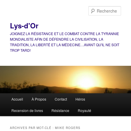
Aller
Aller
au
au
Rech
contenu
contenu
principal
secondaire
Lys-d'Or
JOIGNEZ LA RÉSISTANCE ET LE COMBAT CONTRE LA TYRANNIE
MONDIALISTE AFIN DE DÉFENDRE LA CIVILISATION, LA
TRADITION, LA LIBERTÉ ET LA MÉDECINE…AVANT QU'IL NE SOIT
TROP TARD!
Menu
Accueil
À Propos
Contact
Héros
principal
Recension de livres
Résistance
Royauté
ARCHIVES PAR MOT-CLÉ :
MIIKE ROGERS