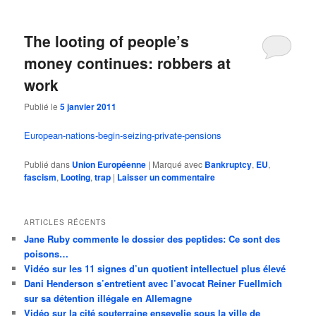
The looting of people’s
money continues: robbers at
work
Publié le
5 janvier 2011
European-nations-begin-seizing-private-pensions
Publié dans
Union Européenne
|
Marqué avec
Bankruptcy
,
EU
,
fascism
,
Looting
,
trap
|
Laisser un commentaire
ARTICLES RÉCENTS
Jane Ruby commente le dossier des peptides: Ce sont des
poisons…
Vidéo sur les 11 signes d’un quotient intellectuel plus élevé
Dani Henderson s’entretient avec l’avocat Reiner Fuellmich
sur sa détention illégale en Allemagne
Vidéo sur la cité souterraine ensevelie sous la ville de