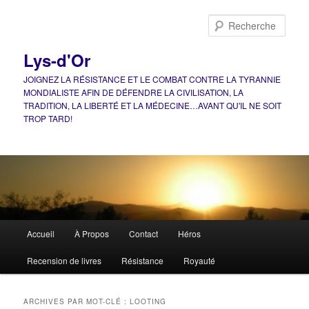
Aller
Aller
au
au
Rech
contenu
contenu
principal
secondaire
Lys-d'Or
JOIGNEZ LA RÉSISTANCE ET LE COMBAT CONTRE LA TYRANNIE
MONDIALISTE AFIN DE DÉFENDRE LA CIVILISATION, LA
TRADITION, LA LIBERTÉ ET LA MÉDECINE…AVANT QU'IL NE SOIT
TROP TARD!
Menu
Accueil
À Propos
Contact
Héros
principal
Recension de livres
Résistance
Royauté
ARCHIVES PAR MOT-CLÉ :
LOOTING