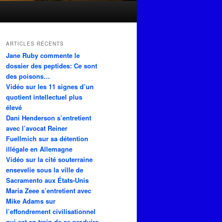
ARTICLES RÉCENTS
Jane Ruby commente le
dossier des peptides: Ce sont
des poisons…
Vidéo sur les 11 signes d’un
quotient intellectuel plus
élevé
Dani Henderson s’entretient
avec l’avocat Reiner
Fuellmich sur sa détention
illégale en Allemagne
Vidéo sur la cité souterraine
ensevelie sous la ville de
Sacramento aux États-Unis
Maria Zeee s’entretient avec
Mike Adams sur
l’effondrement civilisationnel
qui est en train de se produire