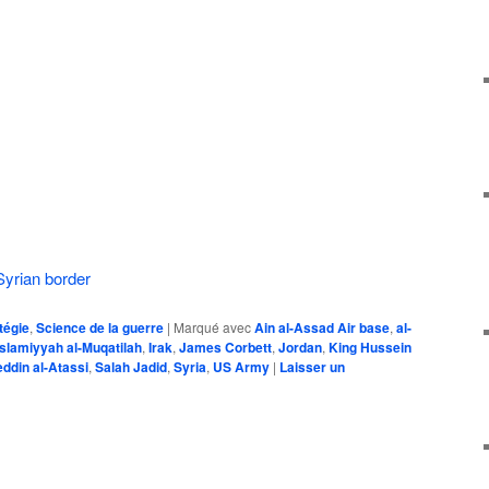
yrian border
tégie
,
Science de la guerre
|
Marqué avec
Ain al-Assad Air base
,
al-
Islamiyyah al-Muqatilah
,
Irak
,
James Corbett
,
Jordan
,
King Hussein
ddin al-Atassi
,
Salah Jadid
,
Syria
,
US Army
|
Laisser un