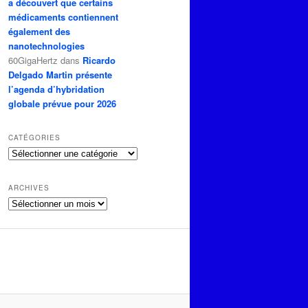
a découvert que certains
médicaments contiennent
également des
nanotechnologies
60GigaHertz
dans
Ricardo
Delgado Martin présente
l’agenda d’hybridation
globale prévue pour 2026
CATÉGORIES
Catégories
ARCHIVES
Archives