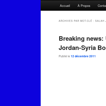
Menu
Accueil
À Propos
Conta
principal
ARCHIVES PAR MOT-CLÉ :
SALAH 
Breaking news:
Jordan-Syria Bo
Publié le
12 décembre 2011