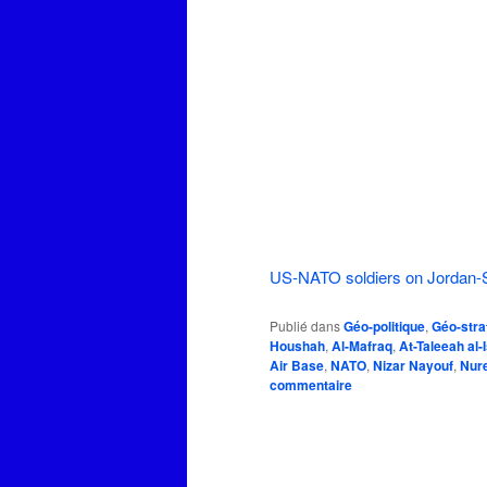
US-NATO soldiers on Jordan-S
Publié dans
Géo-politique
,
Géo-stra
Houshah
,
Al-Mafraq
,
At-Taleeah al-
Air Base
,
NATO
,
Nizar Nayouf
,
Nure
commentaire