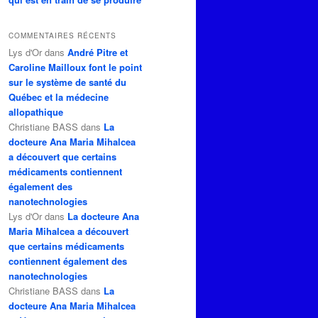
COMMENTAIRES RÉCENTS
Lys d'Or
dans
André Pitre et
Caroline Mailloux font le point
sur le système de santé du
Québec et la médecine
allopathique
Christiane BASS
dans
La
docteure Ana Maria Mihalcea
a découvert que certains
médicaments contiennent
également des
nanotechnologies
Lys d'Or
dans
La docteure Ana
Maria Mihalcea a découvert
que certains médicaments
contiennent également des
nanotechnologies
Christiane BASS
dans
La
docteure Ana Maria Mihalcea