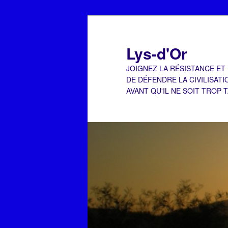
Aller
Aller
au
au
contenu
contenu
Lys-d'Or
principal
secondaire
JOIGNEZ LA RÉSISTANCE ET
DE DÉFENDRE LA CIVILISATI
AVANT QU'IL NE SOIT TROP 