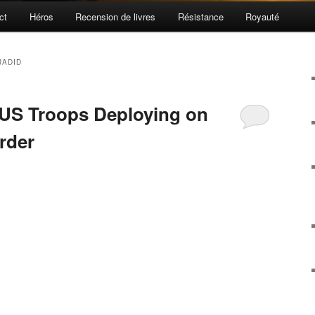
ct
Héros
Recension de livres
Résistance
Royauté
JADID
 US Troops Deploying on
rder