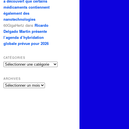
a découvert que certains
médicaments contiennent
également des
nanotechnologies
60GigaHertz
dans
Ricardo
Delgado Martin présente
l’agenda d’hybridation
globale prévue pour 2026
CATÉGORIES
Catégories
ARCHIVES
Archives