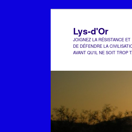
Aller
Aller
au
au
contenu
contenu
Lys-d'Or
principal
secondaire
JOIGNEZ LA RÉSISTANCE ET
DE DÉFENDRE LA CIVILISATI
AVANT QU'IL NE SOIT TROP 