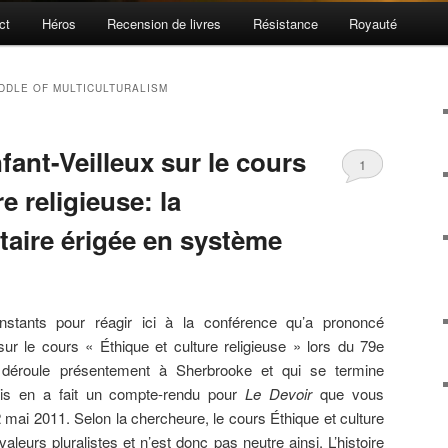
ct
Héros
Recension de livres
Résistance
Royauté
DDLE OF MULTICULTURALISM
ant-Veilleux sur le cours
1
e religieuse: la
taire érigée en système
stants pour réagir ici à la conférence qu’a prononcé
sur le cours « Éthique et culture religieuse » lors du 79e
déroule présentement à Sherbrooke et qui se termine
vais en a fait un compte-rendu pour
Le Devoir
que vous
2 mai 2011. Selon la chercheure, le cours Éthique et culture
valeurs pluralistes et n’est donc pas neutre ainsi. L’histoire