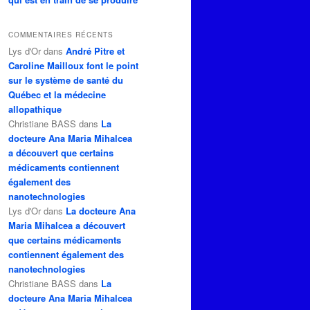
COMMENTAIRES RÉCENTS
Lys d'Or
dans
André Pitre et
Caroline Mailloux font le point
sur le système de santé du
Québec et la médecine
allopathique
Christiane BASS
dans
La
docteure Ana Maria Mihalcea
a découvert que certains
médicaments contiennent
également des
nanotechnologies
Lys d'Or
dans
La docteure Ana
Maria Mihalcea a découvert
que certains médicaments
contiennent également des
nanotechnologies
Christiane BASS
dans
La
docteure Ana Maria Mihalcea