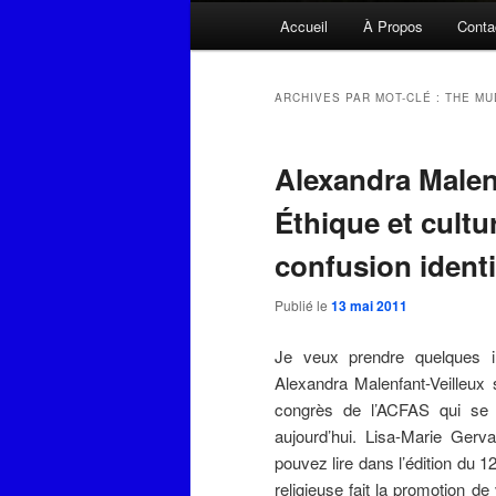
Menu
Accueil
À Propos
Conta
principal
ARCHIVES PAR MOT-CLÉ :
THE MU
Alexandra Malenf
Éthique et cultur
confusion identi
Publié le
13 mai 2011
Je veux prendre quelques in
Alexandra Malenfant-Veilleux 
congrès de l’ACFAS qui se 
aujourd’hui. Lisa-Marie Ger
pouvez lire dans l’édition du 1
religieuse fait la promotion de 