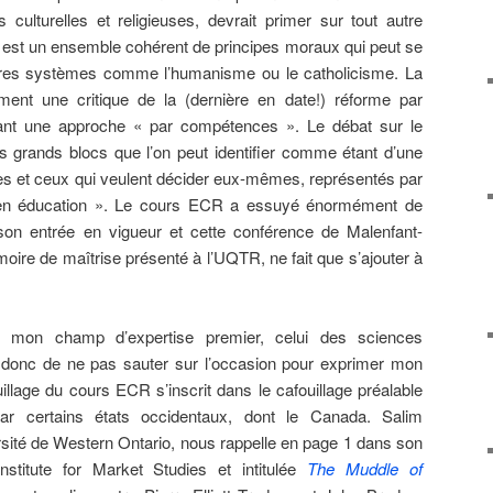
culturelles et religieuses, devrait primer sur tout autre
st un ensemble cohérent de principes moraux qui peut se
tres systèmes comme l’humanisme ou le catholicisme. La
ment une critique de la (dernière en date!) réforme par
enant une approche « par compétences ». Le débat sur le
 grands blocs que l’on peut identifier comme étant d’une
ïques et ceux qui veulent décider eux-mêmes, représentés par
té en éducation ». Le cours ECR a essuyé énormément de
 son entrée en vigueur et cette conférence de Malenfant-
oire de maîtrise présenté à l’UQTR, ne fait que s’ajouter à
e mon champ d’expertise premier, celui des sciences
s donc de ne pas sauter sur l’occasion pour exprimer mon
uillage du cours ECR s’inscrit dans le cafouillage préalable
par certains états occidentaux, dont le Canada. Salim
rsité de Western Ontario, nous rappelle en page 1 dans son
Institute for Market Studies et intitulée
The Muddle of