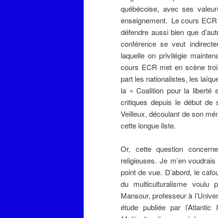
québécoise, avec ses valeurs 
enseignement. Le cours ECR e
défendre aussi bien que d’au
conférence se veut indirecte
laquelle on privilégie maint
cours ECR met en scène trois
part les nationalistes, les la
la « Coalition pour la liber
critiques depuis le début de
Veilleux, découlant de son mém
cette longue liste.
Or, cette question concern
religieuses. Je m’en voudrai
point de vue. D’abord, le cafo
du multiculturalisme voulu 
Mansour, professeur à l’Unive
étude publiée par l’Atlantic 