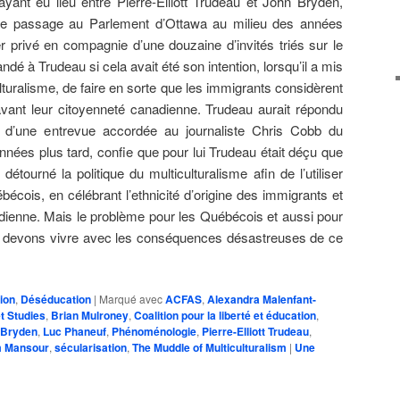
yant eu lieu entre Pierre-Elliott Trudeau et John Bryden,
t de passage au Parlement d’Ottawa au milieu des années
r privé en compagnie d’une douzaine d’invités triés sur le
ndé à Trudeau si cela avait été son intention, lorsqu’il a mis
ulturalisme, de faire en sorte que les immigrants considèrent
 avant leur citoyenneté canadienne. Trudeau aurait répondu
s d’une entrevue accordée au journaliste Chris Cobb du
nnées plus tard, confie que pour lui Trudeau était déçu que
étourné la politique du multiculturalisme afin de l’utiliser
bécois, en célébrant l’ethnicité d’origine des immigrants et
adienne. Mais le problème pour les Québécois et aussi pour
s devons vivre avec les conséquences désastreuses de ce
tion
,
Déséducation
|
Marqué avec
ACFAS
,
Alexandra Malenfant-
et Studies
,
Brian Mulroney
,
Coalition pour la liberté et éducation
,
 Bryden
,
Luc Phaneuf
,
Phénoménologie
,
Pierre-Elliott Trudeau
,
m Mansour
,
sécularisation
,
The Muddle of Multiculturalism
|
Une