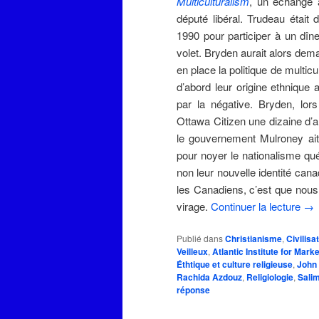
Multiculturalism
, un échange a
député libéral. Trudeau étai
1990 pour participer à un dîne
volet. Bryden aurait alors dema
en place la politique de multic
d’abord leur origine ethnique
par la négative. Bryden, lor
Ottawa Citizen une dizaine d’a
le gouvernement Mulroney ait d
pour noyer le nationalisme qué
non leur nouvelle identité can
les Canadiens, c’est que nou
virage.
Continuer la lecture
→
Publié dans
Christianisme
,
Civilisa
Veilleux
,
Atlantic Institute for Mark
Éthtique et culture religieuse
,
John
Rachida Azdouz
,
Religiologie
,
Sali
réponse