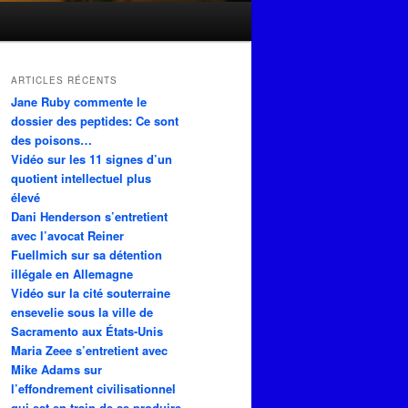
ARTICLES RÉCENTS
Jane Ruby commente le
dossier des peptides: Ce sont
des poisons…
Vidéo sur les 11 signes d’un
quotient intellectuel plus
élevé
Dani Henderson s’entretient
avec l’avocat Reiner
Fuellmich sur sa détention
illégale en Allemagne
Vidéo sur la cité souterraine
ensevelie sous la ville de
Sacramento aux États-Unis
Maria Zeee s’entretient avec
Mike Adams sur
l’effondrement civilisationnel
qui est en train de se produire