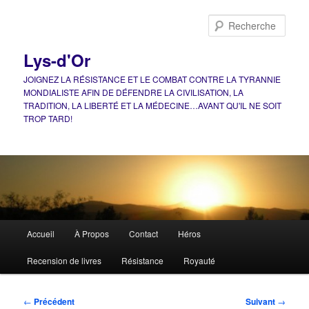
Aller
au
Rech
contenu
principal
Lys-d'Or
JOIGNEZ LA RÉSISTANCE ET LE COMBAT CONTRE LA TYRANNIE
MONDIALISTE AFIN DE DÉFENDRE LA CIVILISATION, LA
TRADITION, LA LIBERTÉ ET LA MÉDECINE…AVANT QU'IL NE SOIT
TROP TARD!
Menu
Accueil
À Propos
Contact
Héros
principal
Recension de livres
Résistance
Royauté
Navigation
←
Précédent
Suivant
→