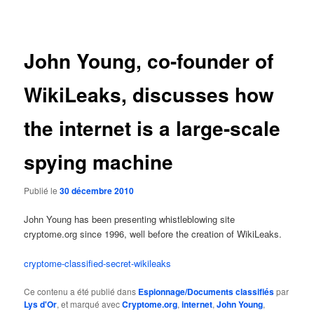
des
articles
John Young, co-founder of
WikiLeaks, discusses how
the internet is a large-scale
spying machine
Publié le
30 décembre 2010
John Young has been presenting whistleblowing site
cryptome.org since 1996, well before the creation of WikiLeaks.
cryptome-classified-secret-wikileaks
Ce contenu a été publié dans
Espionnage/Documents classifiés
par
Lys d'Or
, et marqué avec
Cryptome.org
,
internet
,
John Young
,