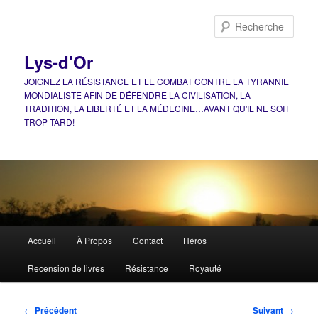
Aller
au
Rech
contenu
principal
Lys-d'Or
JOIGNEZ LA RÉSISTANCE ET LE COMBAT CONTRE LA TYRANNIE
MONDIALISTE AFIN DE DÉFENDRE LA CIVILISATION, LA
TRADITION, LA LIBERTÉ ET LA MÉDECINE…AVANT QU'IL NE SOIT
TROP TARD!
Menu
Accueil
À Propos
Contact
Héros
principal
Recension de livres
Résistance
Royauté
Navigation
←
Précédent
Suivant
→