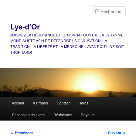
Aller
au
Rech
contenu
principal
Lys-d'Or
JOIGNEZ LA RÉSISTANCE ET LE COMBAT CONTRE LA TYRANNIE
MONDIALISTE AFIN DE DÉFENDRE LA CIVILISATION, LA
TRADITION, LA LIBERTÉ ET LA MÉDECINE…AVANT QU'IL NE SOIT
TROP TARD!
Menu
Accueil
À Propos
Contact
Héros
principal
Recension de livres
Résistance
Royauté
Navigation
←
Précédent
Suivant
→