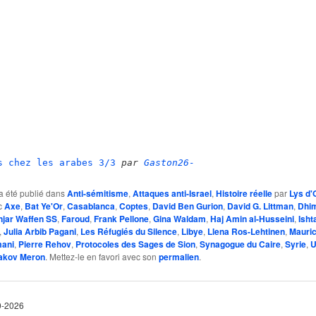
s chez les arabes 3/3
par
Gaston26-
a été publié dans
Anti-sémitisme
,
Attaques anti-Israel
,
Histoire réelle
par
Lys d'
c
Axe
,
Bat Ye'Or
,
Casablanca
,
Coptes
,
David Ben Gurion
,
David G. Littman
,
Dhi
njar Waffen SS
,
Faroud
,
Frank Pellone
,
Gina Waldam
,
Haj Amin al-Husseini
,
Isht
,
Julia Arbib Pagani
,
Les Réfugiés du Silence
,
Libye
,
Llena Ros-Lehtinen
,
Mauri
ani
,
Pierre Rehov
,
Protocoles des Sages de Sion
,
Synagogue du Caire
,
Syrie
,
U
akov Meron
. Mettez-le en favori avec son
permalien
.
10-2026