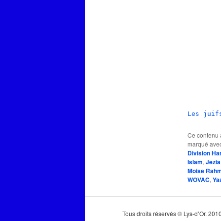
Les juif
Ce contenu 
marqué ave
Division Ha
Islam
,
Jezia
Moise Rahm
WOVAC
,
Ya
Tous droits réservés © Lys-d’Or. 20