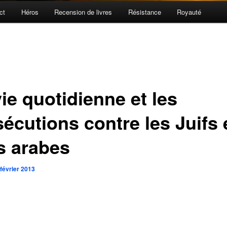
ct
Héros
Recension de livres
Résistance
Royauté
ie quotidienne et les
sécutions contre les Juifs 
s arabes
 février 2013