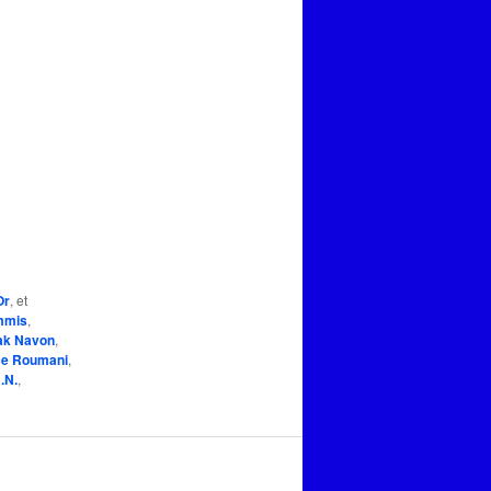
Or
, et
mmis
,
ak Navon
,
ce Roumani
,
.N.
,