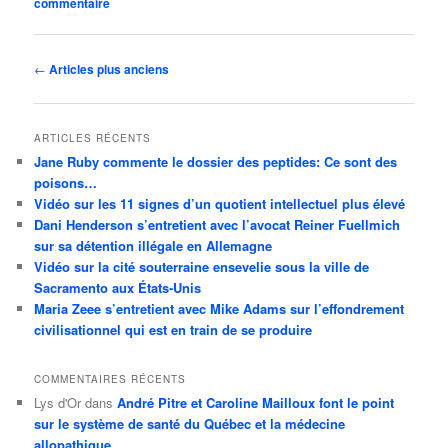
commentaire
Navigation
←
Articles plus anciens
des
articles
ARTICLES RÉCENTS
Jane Ruby commente le dossier des peptides: Ce sont des
poisons…
Vidéo sur les 11 signes d’un quotient intellectuel plus élevé
Dani Henderson s’entretient avec l’avocat Reiner Fuellmich
sur sa détention illégale en Allemagne
Vidéo sur la cité souterraine ensevelie sous la ville de
Sacramento aux États-Unis
Maria Zeee s’entretient avec Mike Adams sur l’effondrement
civilisationnel qui est en train de se produire
COMMENTAIRES RÉCENTS
Lys d'Or
dans
André Pitre et Caroline Mailloux font le point
sur le système de santé du Québec et la médecine
allopathique