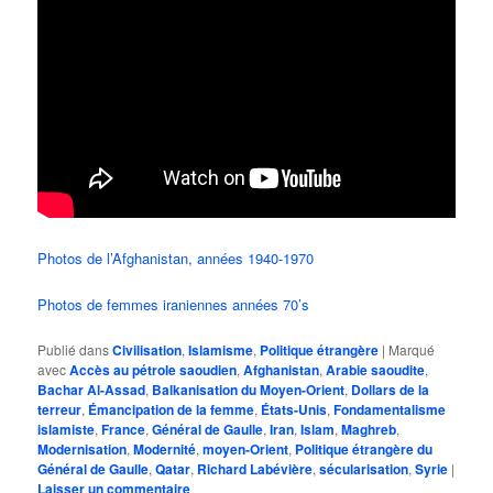
Photos de l’Afghanistan, années 1940-1970
Photos de femmes iraniennes années 70’s
Publié dans
Civilisation
,
Islamisme
,
Politique étrangère
|
Marqué
avec
Accès au pétrole saoudien
,
Afghanistan
,
Arabie saoudite
,
Bachar Al-Assad
,
Balkanisation du Moyen-Orient
,
Dollars de la
terreur
,
Émancipation de la femme
,
États-Unis
,
Fondamentalisme
islamiste
,
France
,
Général de Gaulle
,
Iran
,
Islam
,
Maghreb
,
Modernisation
,
Modernité
,
moyen-Orient
,
Politique étrangère du
Général de Gaulle
,
Qatar
,
Richard Labévière
,
sécularisation
,
Syrie
|
Laisser un commentaire