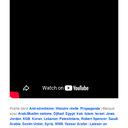
Publié dans
Anti-sémitisme
,
Histoire réelle
,
Propaganda
|
Marqué
avec
Arab-Muslim nations
,
Djihad
,
Egypt
,
Irak
,
Islam
,
Israel
,
Jews
,
Jordan
,
KGB
,
Koran
,
Lebanon
,
Palestinians
,
Robert Spencer
,
Saudi
Arabia
,
Soviet Union
,
Syria
,
WWII
,
Yasser Arafat
|
Laisser un