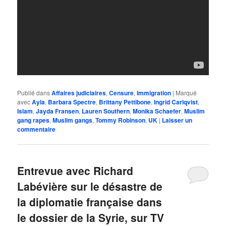
Publié dans
Affaires judiciaires
,
Censure
,
Immigration
|
Marqué
avec
Ayla
,
Barbara Spectre
,
Brittany Pettibone
,
Ingrid Carlqvist
,
Islam
,
Jayda Fransen
,
Lauren Southern
,
Monika Schaefer
,
Muslim
gang rapes
,
Muslim gangs
,
Tommy Robinson
,
UK
|
Laisser un
commentaire
Entrevue avec Richard
Labévière sur le désastre de
la diplomatie française dans
le dossier de la Syrie, sur TV