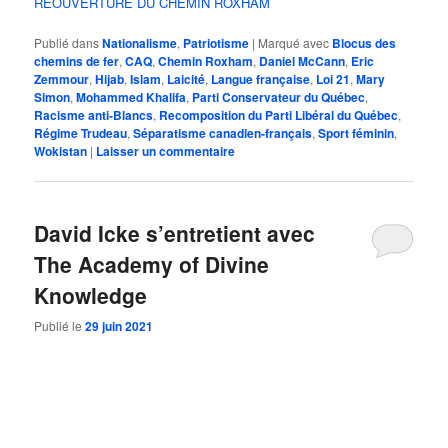
RÉOUVERTURE DU CHEMIN ROXHAM
Publié dans
Nationalisme
,
Patriotisme
|
Marqué avec
Blocus des
chemins de fer
,
CAQ
,
Chemin Roxham
,
Daniel McCann
,
Eric
Zemmour
,
Hijab
,
Islam
,
Laicité
,
Langue française
,
Loi 21
,
Mary
Simon
,
Mohammed Khalifa
,
Parti Conservateur du Québec
,
Racisme anti-Blancs
,
Recomposition du Parti Libéral du Québec
,
Régime Trudeau
,
Séparatisme canadien-français
,
Sport féminin
,
Wokistan
|
Laisser un commentaire
David Icke s’entretient avec
The Academy of Divine
Knowledge
Publié le
29 juin 2021