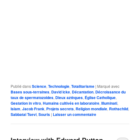
Publié dans
Science
,
Technologie
,
Totalitarisme
|
Marqué avec
Bases sous-terraines
,
David Icke
,
Décantation
,
Décroissance du
taux de spermatozoides
,
Dieux aztèques
,
Église Catholique
,
Gestation in vitro
,
Humains cultivés en laboratoire
,
Illuminati
,
Islam
,
Jacob Frank
,
Projets secrets
,
Religion mondiale
,
Rothschild
,
Sabbatai Tsevi
,
Souris
|
Laisser un commentaire