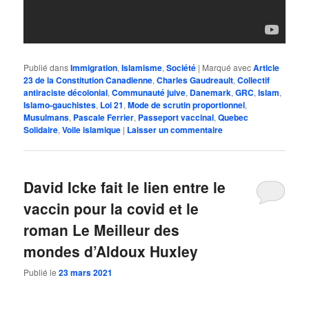
Publié dans
Immigration
,
Islamisme
,
Société
|
Marqué avec
Article
23 de la Constitution Canadienne
,
Charles Gaudreault
,
Collectif
antiraciste décolonial
,
Communauté juive
,
Danemark
,
GRC
,
Islam
,
Islamo-gauchistes
,
Loi 21
,
Mode de scrutin proportionnel
,
Musulmans
,
Pascale Ferrier
,
Passeport vaccinal
,
Quebec
Solidaire
,
Voile islamique
|
Laisser un commentaire
David Icke fait le lien entre le
vaccin pour la covid et le
roman Le Meilleur des
mondes d’Aldoux Huxley
Publié le
23 mars 2021