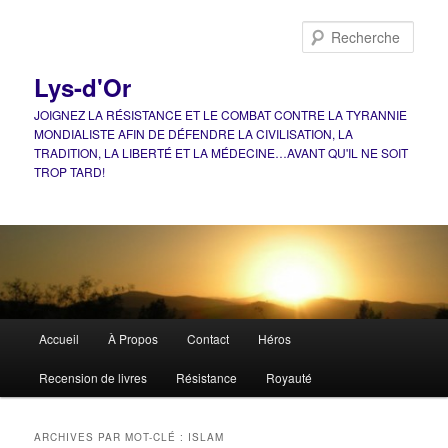
Aller
Aller
au
au
Rech
contenu
contenu
principal
secondaire
Lys-d'Or
JOIGNEZ LA RÉSISTANCE ET LE COMBAT CONTRE LA TYRANNIE
MONDIALISTE AFIN DE DÉFENDRE LA CIVILISATION, LA
TRADITION, LA LIBERTÉ ET LA MÉDECINE…AVANT QU'IL NE SOIT
TROP TARD!
Menu
Accueil
À Propos
Contact
Héros
principal
Recension de livres
Résistance
Royauté
ARCHIVES PAR MOT-CLÉ :
ISLAM