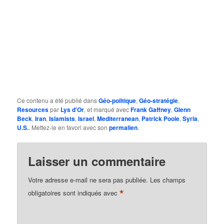
Ce contenu a été publié dans
Géo-politique
,
Géo-stratégie
,
Resources
par
Lys d'Or
, et marqué avec
Frank Gaffney
,
Glenn
Beck
,
Iran
,
Islamists
,
Israel
,
Mediterranean
,
Patrick Poole
,
Syria
,
U.S.
. Mettez-le en favori avec son
permalien
.
Laisser un commentaire
Votre adresse e-mail ne sera pas publiée.
Les champs
*
obligatoires sont indiqués avec