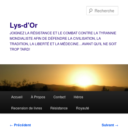
Aller
au
Rech
contenu
principal
Lys-d'Or
JOIGNEZ LA RÉSISTANCE ET LE COMBAT CONTRE LA TYRANNIE
MONDIALISTE AFIN DE DÉFENDRE LA CIVILISATION, LA
TRADITION, LA LIBERTÉ ET LA MÉDECINE…AVANT QU'IL NE SOIT
TROP TARD!
Menu
Accueil
À Propos
Contact
Héros
principal
Recension de livres
Résistance
Royauté
Navigation
←
Précédent
Suivant
→