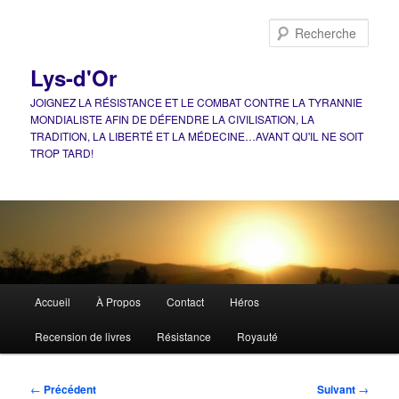
Aller
au
Rech
contenu
principal
Lys-d'Or
JOIGNEZ LA RÉSISTANCE ET LE COMBAT CONTRE LA TYRANNIE
MONDIALISTE AFIN DE DÉFENDRE LA CIVILISATION, LA
TRADITION, LA LIBERTÉ ET LA MÉDECINE…AVANT QU'IL NE SOIT
TROP TARD!
Menu
Accueil
À Propos
Contact
Héros
principal
Recension de livres
Résistance
Royauté
Navigation
←
Précédent
Suivant
→