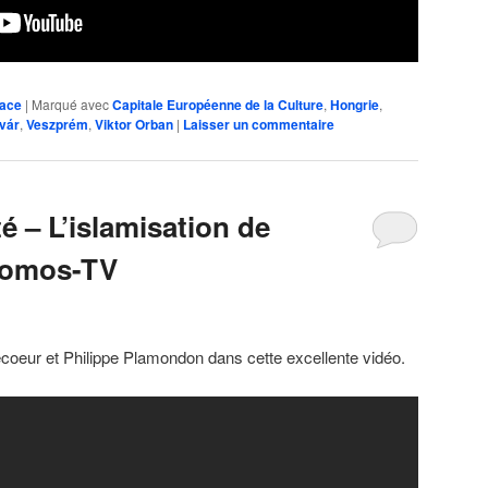
ace
|
Marqué avec
Capitale Européenne de la Culture
,
Hongrie
,
vár
,
Veszprém
,
Viktor Orban
|
Laisser un commentaire
té – L’islamisation de
 Nomos-TV
oeur et Philippe Plamondon dans cette excellente vidéo.