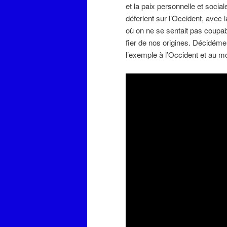
et la paix personnelle et socia
déferlent sur l’Occident, avec l
où on ne se sentait pas coupabl
fier de nos origines. Décidéme
l’exemple à l’Occident et au m