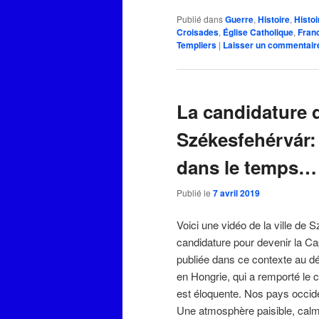
Publié dans
Guerre
,
Histoire
,
Histoi
Croisades
,
Église Catholique
,
Fran
Templiers
|
Laisser un commentair
La candidature de
Székesfehérvár:
dans le temps…
Publié le
7 avril 2019
Voici une vidéo de la ville de 
candidature pour devenir la Ca
publiée dans ce contexte au dé
en Hongrie, qui a remporté le 
est éloquente. Nos pays occide
Une atmosphère paisible, calme,