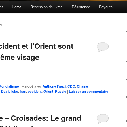
ct
Héros
Recension de livres
Résistance
Royauté
NT
cident et l’Orient sont
même visage
Mondialisme
|
Marqué avec
Anthony Fauci
,
CDC
,
Chaîne
,
David Icke
,
Iran
,
occident
,
Orient
,
Russie
|
Laisser un commentaire
re – Croisades: Le grand