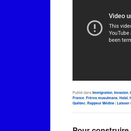
Publié dans
Immigration
,
Invasion
,
France
,
Frères musulmans
,
Halal
,
Québec
,
Rappeur Médine
|
Laisser
Pour construire