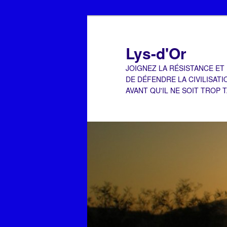
Aller
Aller
au
au
contenu
contenu
Lys-d'Or
principal
secondaire
JOIGNEZ LA RÉSISTANCE ET
DE DÉFENDRE LA CIVILISATI
AVANT QU'IL NE SOIT TROP 