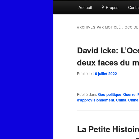
Menu
Accueil
À Propos
Conta
principal
ARCHIVES PAR MOT-CLÉ :
OCCIDE
David Icke: L’Oc
deux faces du 
Publié le
16 juillet 2022
Publié dans
Géo-politique
,
Guerre
,
d'approvisionnement
,
China
,
Chine
La Petite Histoi