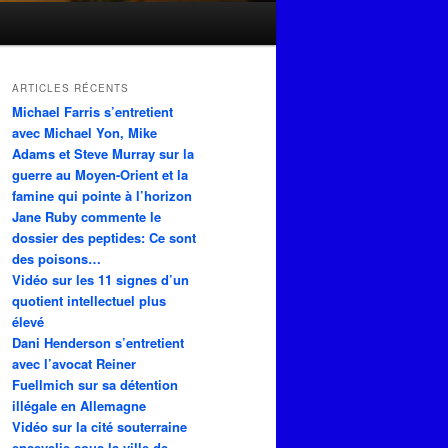
ARTICLES RÉCENTS
Michael Farris s’entretient
avec Michael Yon, Mike
Adams et Steve Murray sur la
guerre au Moyen-Orient et la
famine qui pointe à l’horizon
Jane Ruby commente le
dossier des peptides: Ce sont
des poisons…
Vidéo sur les 11 signes d’un
quotient intellectuel plus
élevé
Dani Henderson s’entretient
avec l’avocat Reiner
Fuellmich sur sa détention
illégale en Allemagne
Vidéo sur la cité souterraine
ensevelie sous la ville de