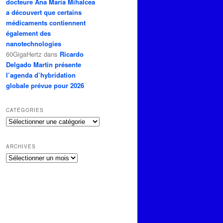
docteure Ana Maria Mihalcea
a découvert que certains
médicaments contiennent
également des
nanotechnologies
60GigaHertz
dans
Ricardo
Delgado Martin présente
l’agenda d’hybridation
globale prévue pour 2026
CATÉGORIES
Catégories
ARCHIVES
Archives