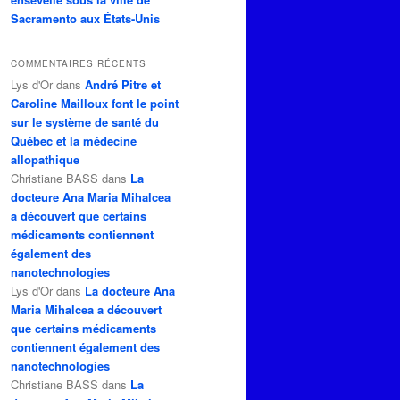
Sacramento aux États-Unis
COMMENTAIRES RÉCENTS
Lys d'Or
dans
André Pitre et
Caroline Mailloux font le point
sur le système de santé du
Québec et la médecine
allopathique
Christiane BASS
dans
La
docteure Ana Maria Mihalcea
a découvert que certains
médicaments contiennent
également des
nanotechnologies
Lys d'Or
dans
La docteure Ana
Maria Mihalcea a découvert
que certains médicaments
contiennent également des
nanotechnologies
Christiane BASS
dans
La