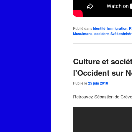
Publié dans
Identité
,
Immigration
,
R
Musulmans
,
occident
,
Székesfehér
Culture et socié
l’Occident sur
Publié le
25 juin 2018
Retrouvez Sébastien de Crèvec