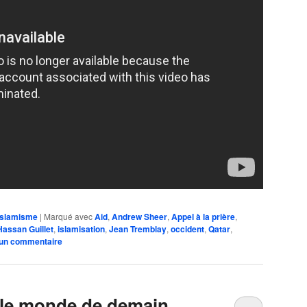
Islamisme
|
Marqué avec
Aid
,
Andrew Sheer
,
Appel à la prière
,
Hassan Guillet
,
islamisation
,
Jean Tremblay
,
occident
,
Qatar
,
 un commentaire
 le monde de demain.