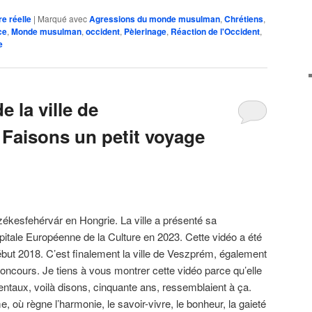
re réelle
|
Marqué avec
Agressions du monde musulman
,
Chrétiens
,
ce
,
Monde musulman
,
occident
,
Pèlerinage
,
Réaction de l'Occident
,
e
 la ville de
 Faisons un petit voyage
Székesfehérvár en Hongrie. La ville a présenté sa
pitale Européenne de la Culture en 2023. Cette vidéo a été
but 2018. C’est finalement la ville de Veszprém, également
concours. Je tiens à vous montrer cette vidéo parce qu’elle
ntaux, voilà disons, cinquante ans, ressemblaient à ça.
 où règne l’harmonie, le savoir-vivre, le bonheur, la gaieté