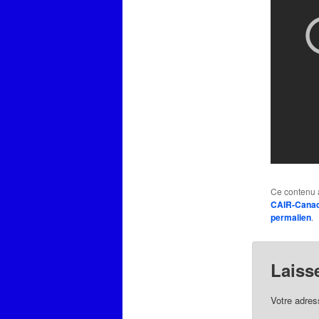
Ce contenu 
CAIR-Cana
permalien
.
Laiss
Votre adres