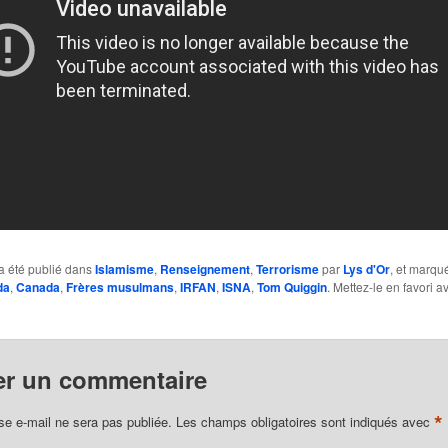
a été publié dans
Islamisme
,
Renseignement
,
Terrorisme
par
Lys d'Or
, et marqu
da
,
Canada
,
Frères musulmans
,
IRFAN
,
ISNA
,
Tom Quiggin
. Mettez-le en favori a
er un commentaire
*
se e-mail ne sera pas publiée.
Les champs obligatoires sont indiqués avec