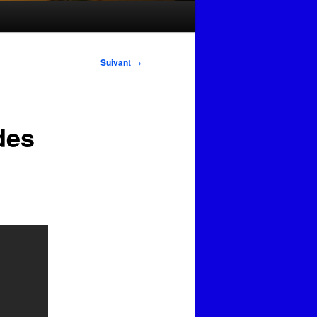
Suivant
→
des