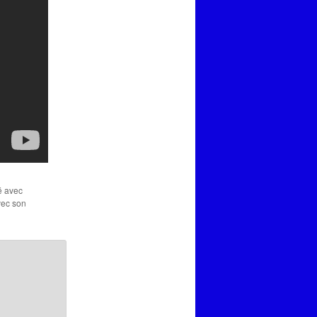
é avec
vec son