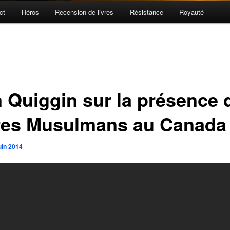
ct
Héros
Recension de livres
Résistance
Royauté
 Quiggin sur la présence 
res Musulmans au Canada
uin 2014