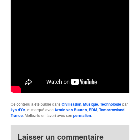
Ce contenu a été publié dans
Civilisation
,
Musique
,
Technologie
par
Lys d'Or
, et marqué avec
Armin van Buuren
,
EDM
,
Tomorrowland
,
Trance
. Mettez-le en favori avec son
permalien
.
Laisser un commentaire