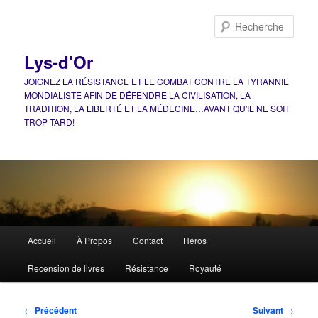
Aller
au
Rech
contenu
principal
Lys-d'Or
JOIGNEZ LA RÉSISTANCE ET LE COMBAT CONTRE LA TYRANNIE
MONDIALISTE AFIN DE DÉFENDRE LA CIVILISATION, LA
TRADITION, LA LIBERTÉ ET LA MÉDECINE…AVANT QU'IL NE SOIT
TROP TARD!
Menu
Accueil
À Propos
Contact
Héros
principal
Recension de livres
Résistance
Royauté
Navigation
←
Précédent
Suivant
→