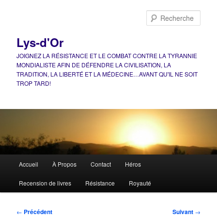
Aller
au
Rech
contenu
principal
Lys-d'Or
JOIGNEZ LA RÉSISTANCE ET LE COMBAT CONTRE LA TYRANNIE
MONDIALISTE AFIN DE DÉFENDRE LA CIVILISATION, LA
TRADITION, LA LIBERTÉ ET LA MÉDECINE…AVANT QU'IL NE SOIT
TROP TARD!
Menu
Accueil
À Propos
Contact
Héros
principal
Recension de livres
Résistance
Royauté
Navigation
←
Précédent
Suivant
→