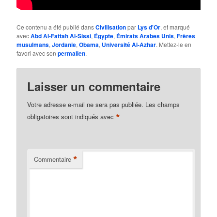
Ce contenu a été publié dans
Civilisation
par
Lys d'Or
, et marqué
avec
Abd Al-Fattah Al-Sissi
,
Égypte
,
Émirats Arabes Unis
,
Frères
musulmans
,
Jordanie
,
Obama
,
Université Al-Azhar
. Mettez-le en
favori avec son
permalien
.
Laisser un commentaire
Votre adresse e-mail ne sera pas publiée.
Les champs
*
obligatoires sont indiqués avec
*
Commentaire