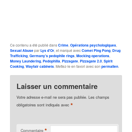
Ce contenu a été publié dans
Crime
,
Opérations psychologiques
,
Sexual Abuse
par
Lys d'Or
, et marqué avec
Comet Ping Pong
,
Drug
Trafficking
,
Germany's pedophile rings
,
Mocking operations
,
Money Laundering
,
Pedophilia
,
Pizzagate
,
Pizzagate 2.0
,
Spirit
Cooking
,
Wayfair cabinets
. Mettez-le en favori avec son
permalien
.
Laisser un commentaire
Votre adresse e-mail ne sera pas publiée.
Les champs
*
obligatoires sont indiqués avec
*
Commentaire