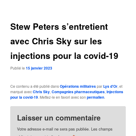
des
articles
Stew Peters s’entretient
avec Chris Sky sur les
injections pour la covid-19
Publié le
15 janvier 2023
Ce contenu a été publié dans
Opérations militaires
par
Lys d'Or
, et
marqué avec
Chris Sky
,
Compagnies pharmaceutiques
,
Injections
pour la covid-19
. Mettez-le en favori avec son
permalien
.
Laisser un commentaire
Votre adresse e-mail ne sera pas publiée.
Les champs