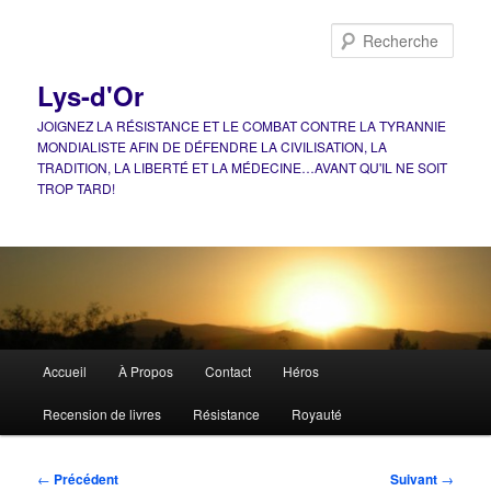
Aller
au
Rech
contenu
principal
Lys-d'Or
JOIGNEZ LA RÉSISTANCE ET LE COMBAT CONTRE LA TYRANNIE
MONDIALISTE AFIN DE DÉFENDRE LA CIVILISATION, LA
TRADITION, LA LIBERTÉ ET LA MÉDECINE…AVANT QU'IL NE SOIT
TROP TARD!
Menu
Accueil
À Propos
Contact
Héros
principal
Recension de livres
Résistance
Royauté
Navigation
←
Précédent
Suivant
→